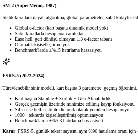
SM-2 (SuperMemo, 1987)
Statik kurallara dayalı algoritma, global parametreler, sabit kolaylık fa
Global e-factor (kart başına dinamik model yok)
Sabit kurallarla hesaplanan aralıklar
Ease hell: geri dönüşü olmayan 1.3 e-factor tabanı
Otomatik kişiselleştirme yok
Benchmark'larda ±%15 hatırlama hassasiyeti
FSRS-5 (2022-2024)
Türevlenebilir sinir modeli, kart başına 3 parametre, geçmiş öğrenimi.
Kart başına Stabilite + Zorluk + Geri Alınabilirlik
Gerçek geçmişin üzerinde minimize edilmiş kayıp fonksiyonu
Sıfır ease hell: stabilite dinamik olarak yeniden hesaplanıyor
1000+ tekrarda kişiselleştirilmiş optimizasyon
Benchmark'larda ±%5.3 hatırlama hassasiyeti
Karar
: FSRS-5, günlük tekrar sayısını aynı %90 hatırlama oranı için