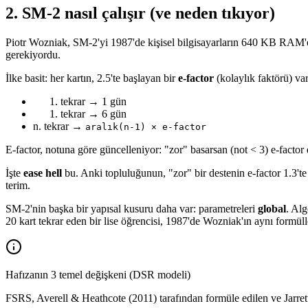
2
.
SM-2 nasıl çalışır (ve neden tıkıyor)
Piotr Wozniak, SM-2'yi 1987'de kişisel bilgisayarların 640 KB RAM'e 
gerekiyordu.
İlke basit: her kartın, 2.5'te başlayan bir
e-factor
(kolaylık faktörü) var
tekrar → 1 gün
tekrar → 6 gün
n. tekrar →
aralık(n-1) × e-factor
E-factor, notuna göre güncelleniyor: "zor" basarsan (not < 3) e-factor 
İşte
ease hell
bu. Anki topluluğunun, "zor" bir destenin e-factor 1.3'te 
terim.
SM-2'nin başka bir yapısal kusuru daha var: parametreleri
global
. Alg
20 kart tekrar eden bir lise öğrencisi, 1987'de Wozniak'ın aynı formülle
Hafızanın 3 temel değişkeni (DSR modeli)
FSRS, Averell & Heathcote (2011) tarafından formüle edilen ve Jarre