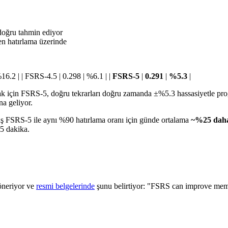
 doğru tahmin ediyor
n hatırlama üzerinde
%16.2 | | FSRS-4.5 | 0.298 | %6.1 | |
FSRS-5
|
0.291
|
%5.3
|
k için FSRS-5, doğru tekrarları doğru zamanda ±%5.3 hassasiyetle prog
a geliyor.
miş FSRS-5 ile aynı %90 hatırlama oranı için günde ortalama
~%25 daha
15 dakika.
öneriyor ve
resmi belgelerinde
şunu belirtiyor: "FSRS can improve memo