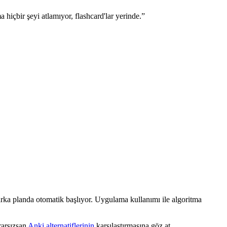
hiçbir şeyi atlamıyor, flashcard'lar yerinde.
”
arka planda otomatik başlıyor. Uygulama kullanımı ile algoritma
rarsızsan
Anki alternatiflerinin
karşılaştırmasına göz at.