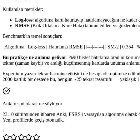
Kullanılan metrikler:
Log-loss
: algoritma kartı hatırlayıp hatırlamayacağını ne kadar
RMSE
(Kök Ortalama Kare Hata) tahmin edilen vs gözlemlene
Benchmark'ın temel sonuçları:
| Algoritma | Log-loss | Hatırlama RMSE | |---|---|---| | SM-2 | 0.354 | 
Bu pratikçe ne anlama geliyor
: %90 hedef hatırlama oranını koruma
tekrar (zaman kaybı) ve aralığı küçümsenmiş kartlarda unutma anlamın
Expertium yazarı tekrar hacmine etkisini de hesapladı: optimize edil
2000 kartlık bir destede bu, her gün ~25 tekrar tasarrufu — yaklaşık 
Anki resmi olarak ne söylüyor
23.10 sürümünden itibaren Anki, FSRS'i varsayılan algoritma olarak 
Yeni profillerde geçiş otomatik.
t