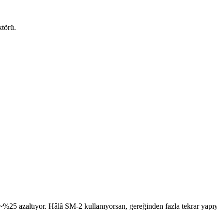
ktörü.
 ~%25 azaltıyor. Hâlâ SM-2 kullanıyorsan, gereğinden fazla tekrar yapı