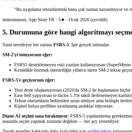
“
Bu uygulama tekrarlarımda bana çok zaman kazandırıyor ve özell
tinitoumasun
,
App Store FR · 5★ · Ocak 2026 (çevrildi)
5
.
Durumuna göre hangi algoritmayı seçme
Yanıt neredeyse her zaman
FSRS-5
. İşte gerçek istisnalar:
SM-2'yi tutuyorsun eğer:
FSRS'i desteklemeyen eski yazılım kullanıyorsan (SuperMemo <
Kesinlikle bozmak istemediğin yıllarca süren SM-2 tekrar geç
FSRS-5'e geçiyorsun eğer:
Yeni deste oluşturuyorsan (2026'da SM-2 ile başlamanın hiçbir
Ease hell yaşıyorsan (e-factor 1.3'te takılı ilerlenemeyen kartlar)
Tekrar oturumların beklenden uzun sürüyor ama belirgin ilerle
Kişisel hafıza profiline uyarlanmış aralıklar istiyorsan
Diane AI seçimi sana bırakmıyor
: FSRS-5 yapılandırma gerektirmede
arasında seçim yapmak zorunda değilsin — her şey yönetiliyor.
Teorik temeller hakkında daha fazla bilgi için
aralıklı tekrar
kılavuzu