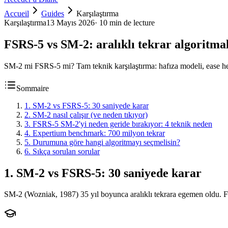
Accueil
Guides
Karşılaştırma
Karşılaştırma
13 Mayıs 2026
·
10 min de lecture
FSRS-5 vs SM-2: aralıklı tekrar algoritmal
SM-2 mi FSRS-5 mi? Tam teknik karşılaştırma: hafıza modeli, ease hel
Sommaire
1
.
SM-2 vs FSRS-5: 30 saniyede karar
2
.
SM-2 nasıl çalışır (ve neden tıkıyor)
3
.
FSRS-5 SM-2'yi neden geride bırakıyor: 4 teknik neden
4
.
Expertium benchmark: 700 milyon tekrar
5
.
Durumuna göre hangi algoritmayı seçmelisin?
6
.
Sıkça sorulan sorular
1
.
SM-2 vs FSRS-5: 30 saniyede karar
SM-2 (Wozniak, 1987) 35 yıl boyunca aralıklı tekrara egemen oldu. F