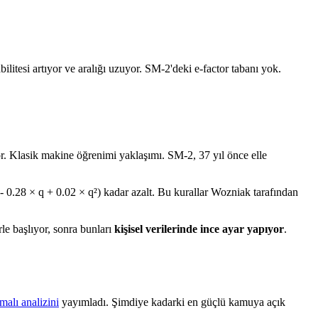
litesi artıyor ve aralığı uzuyor. SM-2'deki e-factor tabanı yok.
or. Klasik makine öğrenimi yaklaşımı. SM-2, 37 yıl önce elle
0.8 - 0.28 × q + 0.02 × q²) kadar azalt. Bu kurallar Wozniak tarafından
rle başlıyor, sonra bunları
kişisel verilerinde ince ayar yapıyor
.
rmalı analizini
yayımladı. Şimdiye kadarki en güçlü kamuya açık