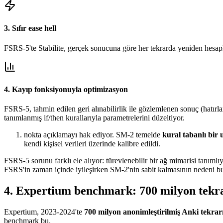
3. Sıfır ease hell
FSRS-5'te Stabilite, gerçek sonucuna göre her tekrarda yeniden hesapla
4. Kayıp fonksiyonuyla optimizasyon
FSRS-5, tahmin edilen geri alınabilirlik ile gözlemlenen sonuç (hatır
tanımlanmış if/then kurallarıyla parametrelerini düzeltiyor.
nokta açıklamayı hak ediyor. SM-2 temelde
kural tabanlı bir
kendi kişisel verileri üzerinde kalibre edildi.
FSRS-5 sorunu farklı ele alıyor: türevlenebilir bir ağ mimarisi tanımlı
FSRS'in zaman içinde iyileşirken SM-2'nin sabit kalmasının nedeni b
4
.
Expertium benchmark: 700 milyon tekr
Expertium, 2023-2024'te
700 milyon anonimleştirilmiş Anki tekra
benchmark bu.