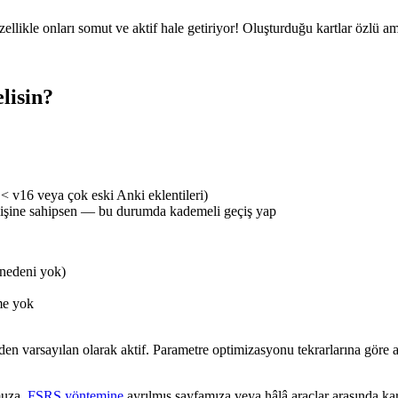
ikle onları somut ve aktif hale getiriyor! Oluşturduğu kartlar özlü ama 
lisin?
 v16 veya çok eski Anki eklentileri)
mişine sahipsen — bu durumda kademeli geçiş yap
 nedeni yok)
me yok
n varsayılan olarak aktif. Parametre optimizasyonu tekrarlarına göre 
muza,
FSRS yöntemine
ayrılmış sayfamıza veya hâlâ araçlar arasında ka