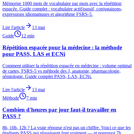
Mémorise 1000 mots de vocabulaire par mois avec la répétition
espacée. Guide complet : vocabulaire actif/passif, conjugaisons,
expressions idiomatiques et algorithme FSRS-5.
Lire l'article
13 mai
Guide
12
min
Répétition espacée pour la médecine : la méthode
pour PASS, LAS et ECNi
Comment utiliser la répétition espacée en médecine : volume optimal
de cartes, FSRS-5 vs méthode des J, anatomie, pharmacologie,
sémiologie. Guide complet PASS, LAS, ECNi.
Lire l'article
13 mai
Méthode
7
min
Combien d'heures par jour faut-il travailler en
PASS ?
8h, 10h, 12h ? La vraie réponse n'est pas un chiffre. Voici ce que les
étudiants PASS qui réussissent font vraiment — et pourquoi 7h