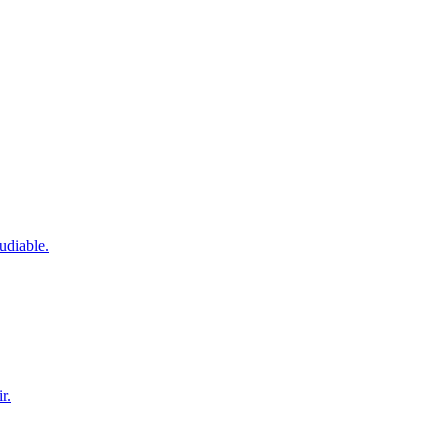
udiable.
r.