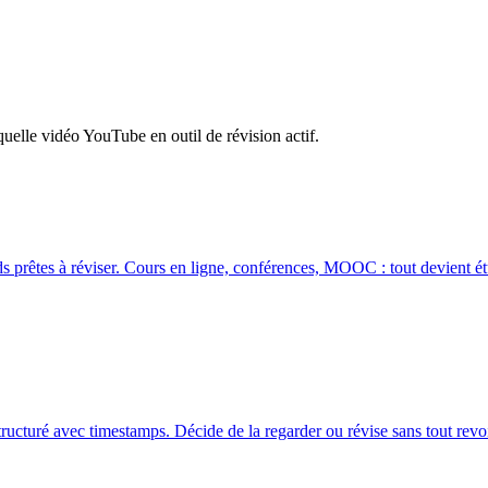
uelle vidéo YouTube en outil de révision actif.
ds prêtes à réviser. Cours en ligne, conférences, MOOC : tout devient ét
tructuré avec timestamps. Décide de la regarder ou révise sans tout revoi