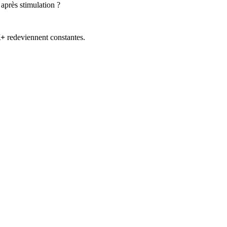
après stimulation ?
+
redeviennent constantes.
arge positive et causant la dépolarisation.
ntiel de repos.
rs de la stimulation ?
llule lors de la stimulation.