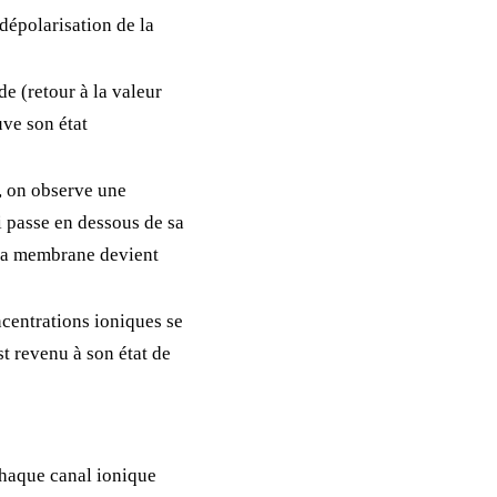
dépolarisation de la
 de
(retour à la valeur
uve son état
, on observe une
ui passe en dessous de sa
. La membrane devient
ncentrations ioniques se
st revenu à son état de
chaque canal ionique