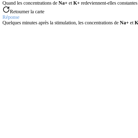
Quand les concentrations de
Na+
et
K+
redeviennent-elles constantes 
Retourner la carte
Réponse
Quelques minutes après la stimulation, les concentrations de
Na+
et
K
Question
Quel est le rôle du
Na+
dans la dépolarisation ?
Retourner la carte
Réponse
Lors de la stimulation, le
Na+
entre dans la cellule, augmentant sa ch
Question
À quoi correspond la chute du
Na+
après la dépolarisation ?
Retourner la carte
Réponse
La chute du
Na+
correspond à la
repolarisation
et au retour au pote
Question
Quel est l'effet du tétraéthylammonium sur la concentration de
K+
lo
Retourner la carte
Réponse
Le tétraéthylammonium empêche l'augmentation de
K+
hors de la ce
Question
Quand le système est-il revenu à l'état de repos ?
Retourner la carte