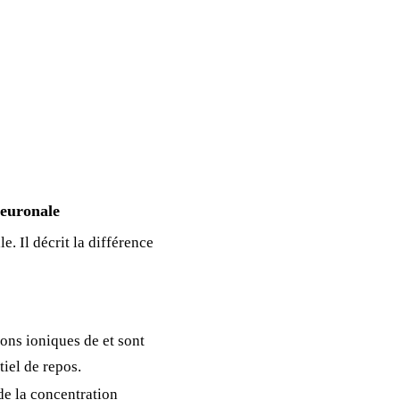
Neuronale
. Il décrit la différence
tions ioniques de
et
sont
tiel de repos.
e la concentration