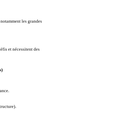
s, notamment les grandes
fis et nécessitent des
s)
dance.
tructure).