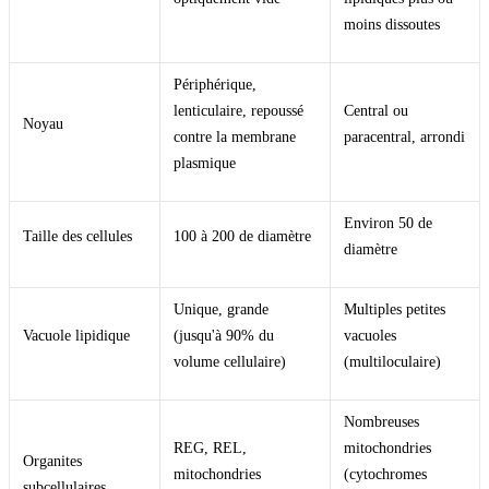
moins dissoutes
Périphérique,
lenticulaire, repoussé
Central ou
Noyau
contre la membrane
paracentral, arrondi
plasmique
Environ 50
de
Taille des cellules
100 à 200
de diamètre
diamètre
Unique, grande
Multiples petites
Vacuole lipidique
(jusqu'à 90% du
vacuoles
volume cellulaire)
(multiloculaire)
Nombreuses
REG, REL,
mitochondries
Organites
mitochondries
(cytochromes
subcellulaires