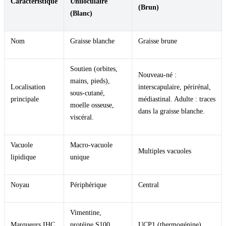
Caractéristique
Uniloculaire
(Brun)
(Blanc)
Nom
Graisse blanche
Graisse brune
Soutien (orbites,
Nouveau-né :
mains, pieds),
Localisation
interscapulaire, périrénal,
sous-cutané,
principale
médiastinal. Adulte : traces
moelle osseuse,
dans la graisse blanche.
viscéral.
Vacuole
Macro-vacuole
Multiples vacuoles
lipidique
unique
Noyau
Périphérique
Central
Vimentine,
Marqueurs IHC
protéine S100,
UCP1 (thermogénine)