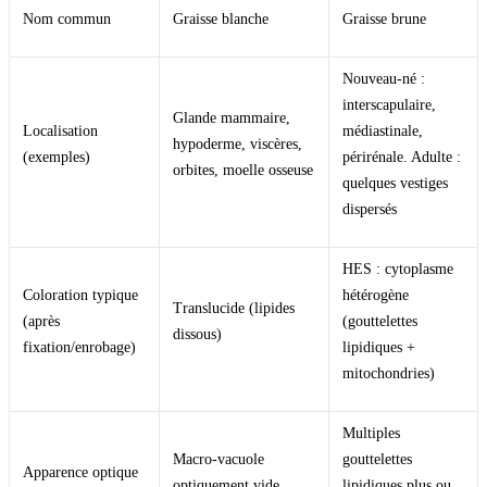
Nom commun
Graisse blanche
Graisse brune
Nouveau-né :
interscapulaire,
Glande mammaire,
Localisation
médiastinale,
hypoderme, viscères,
(exemples)
périrénale. Adulte :
orbites, moelle osseuse
quelques vestiges
dispersés
HES : cytoplasme
Coloration typique
hétérogène
Translucide (lipides
(après
(gouttelettes
dissous)
fixation/enrobage)
lipidiques +
mitochondries)
Multiples
Macro-vacuole
gouttelettes
Apparence optique
optiquement vide
lipidiques plus ou