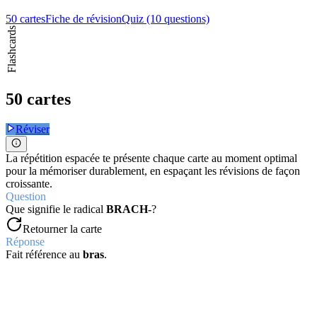
50 cartes
Fiche de révision
Quiz (10 questions)
Flashcards
50 cartes
Réviser
La répétition espacée te présente chaque carte au moment optimal
pour la mémoriser durablement, en espaçant les révisions de façon
croissante.
Question
Que signifie le radical
BRACH-
?
Retourner la carte
Réponse
Fait référence au
bras
.
Question
Que signifie le préfixe
BRADY-
?
Retourner la carte