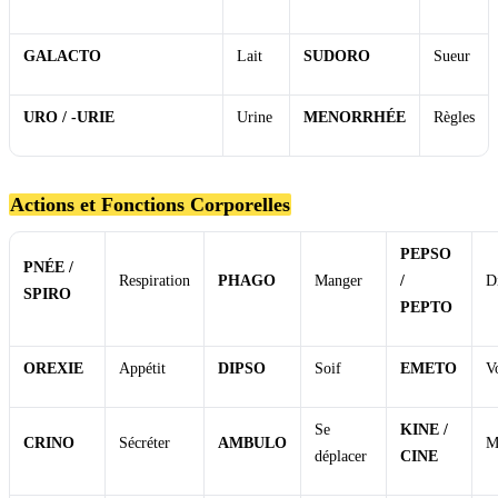
GALACTO
Lait
SUDORO
Sueur
URO / -URIE
Urine
MENORRHÉE
Règles
Actions et Fonctions Corporelles
PEPSO
PNÉE /
Respiration
PHAGO
Manger
/
D
SPIRO
PEPTO
OREXIE
Appétit
DIPSO
Soif
EMETO
V
Se
KINE /
CRINO
Sécréter
AMBULO
M
déplacer
CINE