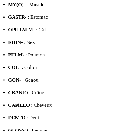
MY(O)-
: Muscle
GASTR-
: Estomac
OPHTALM-
: Œil
RHIN-
: Nez
PULM-
: Poumon
COL-
: Colon
GON-
: Genou
CRANIO
: Crâne
CAPiLLO
: Cheveux
DENTO
: Dent
GLOSSO
: Langue