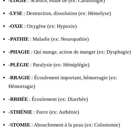
-LOGIE
: Science, étude de (ex: Cardiologie)
-LYSE
: Destruction, dissolution (ex: Hémolyse)
-OXIE
: Oxygène (ex: Hypoxie)
-PATHIE
: Maladie (ex: Neuropathie)
-PHAGIE
: Qui mange, action de manger (ex: Dysphagie)
-PLÉGIE
: Paralysie (ex: Hémiplégie)
-RRAGIE
: Écoulement important, hémorragie (ex:
Hémorragie)
-RRHÉE
: Écoulement (ex: Diarrhée)
-STHÉNIE
: Force (ex: Asthénie)
-STOMIE
: Abouchement à la peau (ex: Colostomie)