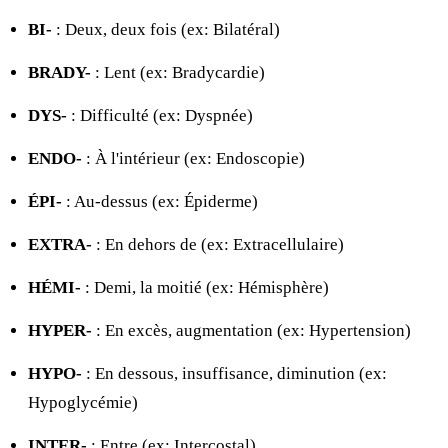
BI-
: Deux, deux fois (ex: Bilatéral)
BRADY-
: Lent (ex: Bradycardie)
DYS-
: Difficulté (ex: Dyspnée)
ENDO-
: À l'intérieur (ex: Endoscopie)
ÉPI-
: Au-dessus (ex: Épiderme)
EXTRA-
: En dehors de (ex: Extracellulaire)
HÉMI-
: Demi, la moitié (ex: Hémisphère)
HYPER-
: En excès, augmentation (ex: Hypertension)
HYPO-
: En dessous, insuffisance, diminution (ex:
Hypoglycémie)
INTER-
: Entre (ex: Intercostal)