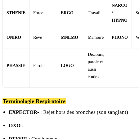
NARCO
STHENIE
Force
ERGO
Travail
/
S
HYPNO
ONIRO
Rêve
MNEMO
Mémoire
PHONO
V
Discours,
parole et
PHASSIE
Parole
LOGO
aussi
étude de
Terminologie Respiratoire
EXPECTOR-
: Rejet hors des bronches (son sanglant)
OXO
:
PTYSIE
: Crachement