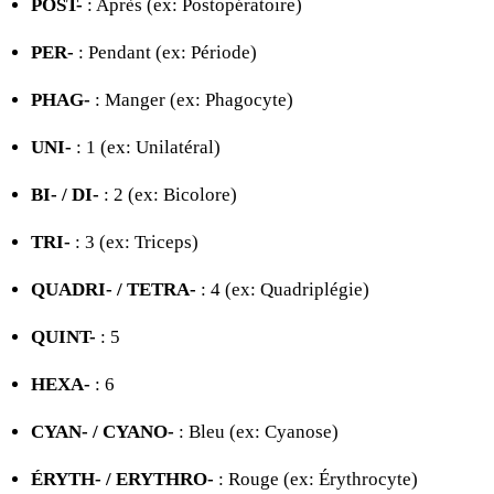
POST-
: Après (ex: Postopératoire)
PER-
: Pendant (ex: Période)
PHAG-
: Manger (ex: Phagocyte)
UNI-
: 1 (ex: Unilatéral)
BI- / DI-
: 2 (ex: Bicolore)
TRI-
: 3 (ex: Triceps)
QUADRI- / TETRA-
: 4 (ex: Quadriplégie)
QUINT-
: 5
HEXA-
: 6
CYAN- / CYANO-
: Bleu (ex: Cyanose)
ÉRYTH- / ERYTHRO-
: Rouge (ex: Érythrocyte)