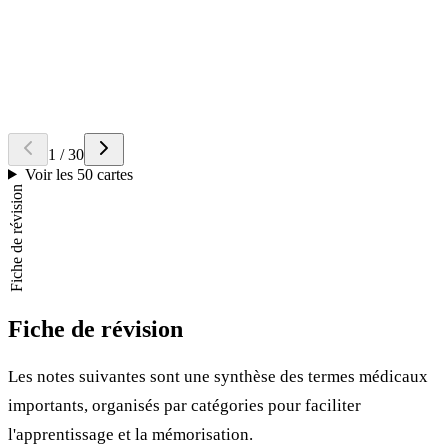
Réponse
Indique la couleur
rouge
.
Question
Quelle est la signification de
-STOMIE
?
Retourner la carte
Réponse
Un
abouchement
chirurgical, reliant un organe à la peau.
1
/
30
Voir les 50 cartes
Fiche de révision
Fiche de révision
Les notes suivantes sont une synthèse des termes médicaux
importants, organisés par catégories pour faciliter
l'apprentissage et la mémorisation.