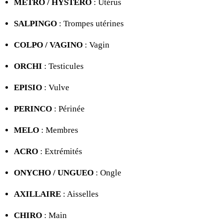
METRO / HYSTERO
: Utérus
SALPINGO
: Trompes utérines
COLPO / VAGINO
: Vagin
ORCHI
: Testicules
EPISIO
: Vulve
PERINCO
: Périnée
MELO
: Membres
ACRO
: Extrémités
ONYCHO / UNGUEO
: Ongle
AXILLAIRE
: Aisselles
CHIRO
: Main