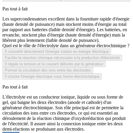
Pas tout à fait
Les supercondensateurs excellent dans la fourniture rapide d'énergie
(haute densité de puissance) mais stockent moins d'énergie au total
par rapport aux batteries (faible densité d'énergie). Les batteries, en
revanche, stockent plus d'énergie (haute densité d'énergie) mais la
libèrent plus lentement (faible densité de puissance).
Quel est le rôle de l'électrolyte dans un générateur électrochimique ?
Il convertit directement l'énergie solaire en énergie électrique
Facilite la réaction chimique nécessaire à la production d'électricité
Il régule la tension et le courant délivrés par le générateur
Permet la circulation des ions entre les électrodes
Il stocke l'énergie électrique sous forme électrostatique
Pas tout à fait
L'électrolyte est un conducteur ionique, liquide ou sous forme de
gel, qui baigne les deux électrodes (anode et cathode) d'un
générateur électrochimique. Son rôle principal est de permettre la
circulation des ions entre ces électrodes, ce qui est essentiel au
déroulement de la réaction chimique d'oxydoréduction qui produit
de l'électricité. Il assure ainsi la connexion ionique entre les deux
demi-réactions se produisant aux électrodes.