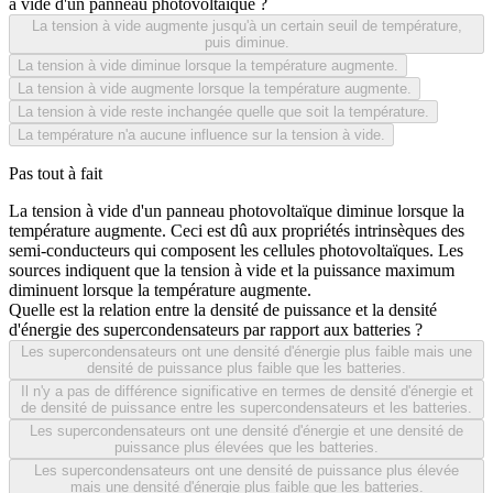
à vide d'un panneau photovoltaïque ?
La tension à vide augmente jusqu'à un certain seuil de température,
puis diminue.
La tension à vide diminue lorsque la température augmente.
La tension à vide augmente lorsque la température augmente.
La tension à vide reste inchangée quelle que soit la température.
La température n'a aucune influence sur la tension à vide.
Pas tout à fait
La tension à vide d'un panneau photovoltaïque diminue lorsque la
température augmente. Ceci est dû aux propriétés intrinsèques des
semi-conducteurs qui composent les cellules photovoltaïques. Les
sources indiquent que la tension à vide et la puissance maximum
diminuent lorsque la température augmente.
Quelle est la relation entre la densité de puissance et la densité
d'énergie des supercondensateurs par rapport aux batteries ?
Les supercondensateurs ont une densité d'énergie plus faible mais une
densité de puissance plus faible que les batteries.
Il n'y a pas de différence significative en termes de densité d'énergie et
de densité de puissance entre les supercondensateurs et les batteries.
Les supercondensateurs ont une densité d'énergie et une densité de
puissance plus élevées que les batteries.
Les supercondensateurs ont une densité de puissance plus élevée
mais une densité d'énergie plus faible que les batteries.