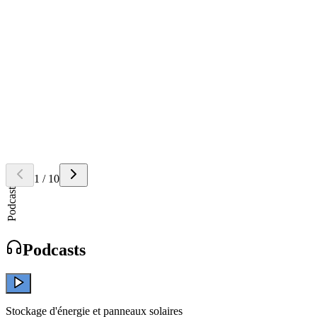
Quel est l'effet de l'augmentation de la température sur une cellule
photovoltaïque?
Retourner la carte
Réponse
La tension à vide et la puissance maximum diminuent lorsque la
température augmente.
Question
A quoi sert un groupement de cellules photovoltaïques en série?
Retourner la carte
Réponse
Un groupement en
série
permet d'augmenter la
tension
de sortie
totale du module.
1
/
10
Podcast
Podcasts
Stockage d'énergie et panneaux solaires