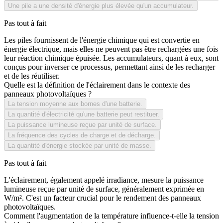
Une pile a une densité d'énergie plus élevée qu'un accumulateur.
Pas tout à fait
Les piles fournissent de l'énergie chimique qui est convertie en
énergie électrique, mais elles ne peuvent pas être rechargées une fois
leur réaction chimique épuisée. Les accumulateurs, quant à eux, sont
conçus pour inverser ce processus, permettant ainsi de les recharger
et de les réutiliser.
Quelle est la définition de l'éclairement dans le contexte des
panneaux photovoltaïques ?
La tension moyenne aux bornes d'une batterie.
La quantité d'électricité qu'une batterie peut restituer.
La puissance lumineuse reçue par unité de surface.
La fréquence des cycles de charge et de décharge.
La quantité d'énergie stockée par unité de masse.
Pas tout à fait
L'éclairement, également appelé irradiance, mesure la puissance
lumineuse reçue par unité de surface, généralement exprimée en
W/m². C'est un facteur crucial pour le rendement des panneaux
photovoltaïques.
Comment l'augmentation de la température influence-t-elle la tension