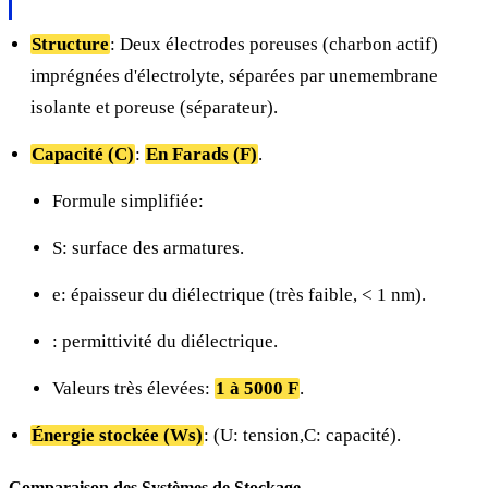
Structure
: Deux électrodes poreuses (charbon actif)
imprégnées d'électrolyte, séparées par unemembrane
isolante et poreuse (séparateur).
Capacité (C)
:
En Farads (F)
.
Formule simplifiée:
S: surface des armatures.
e: épaisseur du diélectrique (très faible, < 1 nm).
: permittivité du diélectrique.
Valeurs très élevées:
1 à 5000 F
.
Énergie stockée (Ws)
:
(U: tension,C: capacité).
Comparaison des Systèmes de Stockage