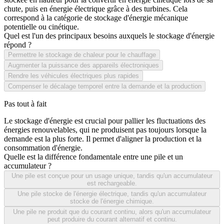
chute, puis en énergie électrique grâce à des turbines. Cela
correspond à la catégorie de stockage d'énergie mécanique
potentielle ou cinétique.
Quel est l'un des principaux besoins auxquels le stockage d'énergie
répond ?
Permettre le stockage de chaleur pour le chauffage
Augmenter la puissance des appareils électroniques
Rendre les véhicules électriques plus rapides
Compenser le décalage temporel entre la demande et la production
Pas tout à fait
Le stockage d'énergie est crucial pour pallier les fluctuations des
énergies renouvelables, qui ne produisent pas toujours lorsque la
demande est la plus forte. Il permet d'aligner la production et la
consommation d'énergie.
Quelle est la différence fondamentale entre une pile et un
accumulateur ?
Une pile est conçue pour un usage unique, tandis qu'un accumulateur
est rechargeable.
Une pile stocke de l'énergie électrique, tandis qu'un accumulateur
stocke de l'énergie chimique.
Une pile ne produit que du courant continu, alors qu'un accumulateur
peut produire du courant alternatif et continu.