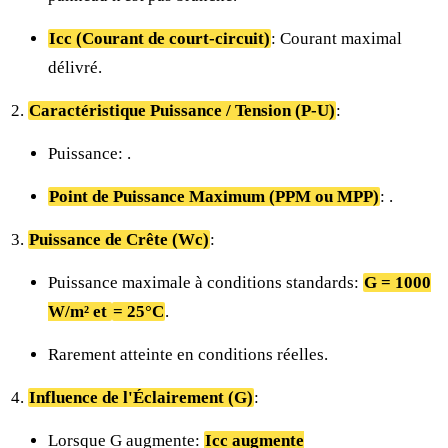
Icc (Courant de court-circuit)
: Courant maximal
délivré.
Caractéristique Puissance / Tension (P-U)
:
Puissance:
.
Point de Puissance Maximum (PPM ou MPP)
:
.
Puissance de Crête (Wc)
:
Puissance maximale à conditions standards:
G = 1000
W/m² et
= 25°C
.
Rarement atteinte en conditions réelles.
Influence de l'Éclairement (G)
:
Lorsque G augmente:
Icc augmente