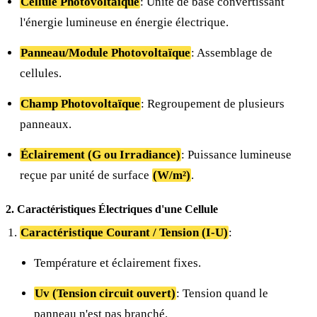
Cellule Photovoltaïque
: Unité de base convertissant
l'énergie lumineuse en énergie électrique.
Panneau/Module Photovoltaïque
: Assemblage de
cellules.
Champ Photovoltaïque
: Regroupement de plusieurs
panneaux.
Éclairement (G ou Irradiance)
: Puissance lumineuse
reçue par unité de surface
(W/m²)
.
2. Caractéristiques Électriques d'une Cellule
Caractéristique Courant / Tension (I-U)
:
Température et éclairement fixes.
Uv (Tension circuit ouvert)
: Tension quand le
panneau n'est pas branché.