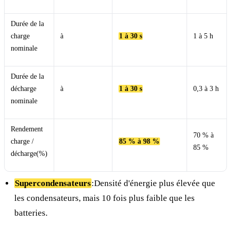
Durée de la
charge
à
1 à 30 s
1 à 5 h
nominale
Durée de la
décharge
à
1 à 30 s
0,3 à 3 h
nominale
Rendement
70 % à
charge /
85 % à 98 %
85 %
décharge(%)
Supercondensateurs
:Densité d'énergie plus élevée que
les condensateurs, mais 10 fois plus faible que les
batteries.