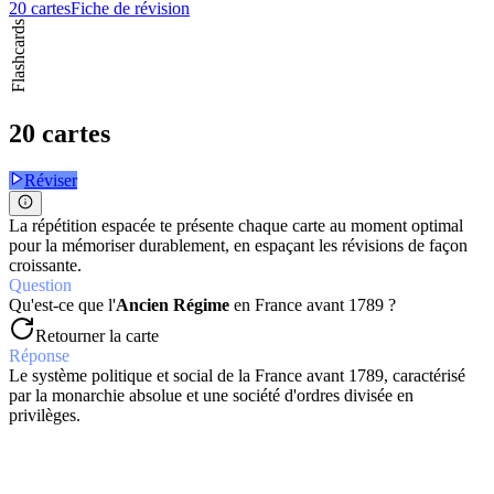
20 cartes
Fiche de révision
Flashcards
20 cartes
Réviser
La répétition espacée te présente chaque carte au moment optimal
pour la mémoriser durablement, en espaçant les révisions de façon
croissante.
Question
Qu'est-ce que l'
Ancien Régime
en France avant 1789 ?
Retourner la carte
Réponse
Le système politique et social de la France avant 1789, caractérisé
par la monarchie absolue et une société d'ordres divisée en
privilèges.
Question
Quelle bataille de 1805 assure la domination française sur l'Europe
continentale contre l'Autriche et la Russie ?