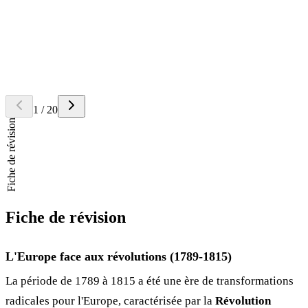
Question
Que proclame la
Déclaration des Droits de l'Homme et du
Citoyen
(août 1789) ?
Retourner la carte
Réponse
Elle proclame la souveraineté de la nation, l'égalité des citoyens et
les libertés fondamentales.
1
/
20
Fiche de révision
Fiche de révision
L'Europe face aux révolutions (1789-1815)
La période de 1789 à 1815 a été une ère de transformations
radicales pour l'Europe, caractérisée par la
Révolution