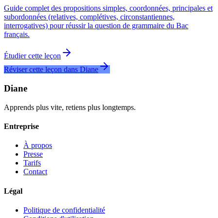
Guide complet des propositions simples, coordonnées, principales et
subordonnées (relatives, complétives, circonstantiennes,
interrogatives) pour réussir la question de grammaire du Bac
français.
Étudier cette leçon
Réviser cette leçon dans Diane
Diane
Apprends plus vite, retiens plus longtemps.
Entreprise
À propos
Presse
Tarifs
Contact
Légal
Politique de confidentialité