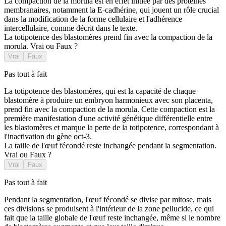
La compaction de la morula est en effet initiée par des protéines
membranaires, notamment la E-cadhérine, qui jouent un rôle crucial
dans la modification de la forme cellulaire et l'adhérence
intercellulaire, comme décrit dans le texte.
La totipotence des blastomères prend fin avec la compaction de la
morula. Vrai ou Faux ?
Vrai
Faux
Pas tout à fait
La totipotence des blastomères, qui est la capacité de chaque
blastomère à produire un embryon harmonieux avec son placenta,
prend fin avec la compaction de la morula. Cette compaction est la
première manifestation d'une activité génétique différentielle entre
les blastomères et marque la perte de la totipotence, correspondant à
l'inactivation du gène oct-3.
La taille de l'œuf fécondé reste inchangée pendant la segmentation.
Vrai ou Faux ?
Vrai
Faux
Pas tout à fait
Pendant la segmentation, l'œuf fécondé se divise par mitose, mais
ces divisions se produisent à l'intérieur de la zone pellucide, ce qui
fait que la taille globale de l'œuf reste inchangée, même si le nombre