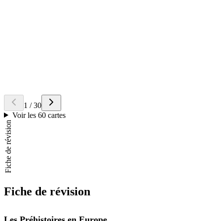
Réponse
Elles étaient très rares, souvent isolées dans des grottes, avec des
rituels funéraires simples, voire absents, contrairement au
Néolithique.
Question
Quelle est la principale méthode d'
analyse des sols
en archéologie ?
Retourner la carte
Réponse
La
stratigraphie
, qui étudie la succession des couches de terre
(strates) pour dater les vestiges et reconstituer leur contexte
historique.
1
/
30
Voir les 60 cartes
Fiche de révision
Fiche de révision
Les Préhistoires en Europe