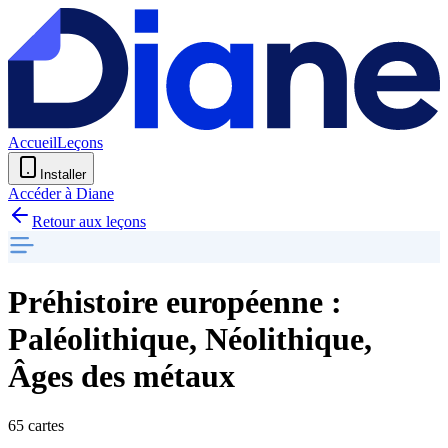
Accueil
Leçons
Installer
Accéder à Diane
Retour aux leçons
Préhistoire européenne :
Paléolithique, Néolithique,
Âges des métaux
65 cartes