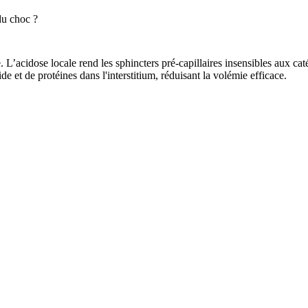
du choc ?
 L’acidose locale rend les sphincters pré-capillaires insensibles aux ca
e et de protéines dans l'interstitium, réduisant la volémie efficace.
ébit initial du choc.
cholamines
. Celles-ci induisent une
vasoconstriction
des artérioles et vein
e l'hypoxie dans les territoires exclus.
s locales principales.
ne infection. Ses quatre manifestations locales principales sont :
chaleu
liter leur capture par les
phagocytes
. Il se lie aux antigènes, servant d'en