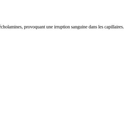
técholamines, provoquant une irruption sanguine dans les capillaires.
ules, excluant certains territoires capillaires. Ceci augmente la
r
,
rougeur
,
gonflement
et
douleur
.
robage qui facilite l'ingestion par les phagocytes activés par C3a.