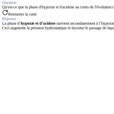
Question
Qu'est-ce que la phase d'hypoxie et d'acidose au cours de l'évolution 
Retourner la carte
Réponse
La phase d’
hypoxie et d’acidose
survient secondairement à l’hypoxie.
Ceci augmente la pression hydrostatique et favorise le passage de liquid
Question
Expliquer le mécanisme de vasoconstriction observé en phase d'hypod
Retourner la carte
Réponse
En phase d'hypodébit initial, le choc déclenche la libération de
caté
volémie efficace pour perfuser les organes nobles, mais au détriment d
Question
Définir l'inflammation et énumérer ses quatre manifestations clinique
Retourner la carte
Réponse
L'inflammation est une réponse complexe du corps à une blessure ou u
Question
Quel est le rôle du complément C3b dans la phagocytose ?
Retourner la carte
Réponse
Le
C3b
agit comme un
opsonine
, marquant les pathogènes pour faci