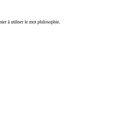
ier à utiliser le mot philosophie.
es cités ioniennes.
monde grec
il y a 2500 ans, sous une forme pratiquement inchangée.
ance ou savoir.