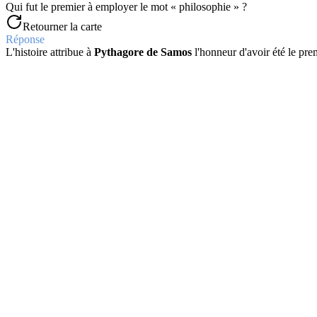
Qui fut le premier à employer le mot « philosophie » ?
Retourner la carte
Réponse
L'histoire attribue à
Pythagore de Samos
l'honneur d'avoir été le prem
Question
Quand la philosophie est-elle née ?
Retourner la carte
Réponse
La philosophie est née entre le IVe et le VIe siècle avant J.-C. dans l
Question
Quelle est l'origine des concepts fondamentaux de la philosophie ?
Retourner la carte
Réponse
La création des concepts fondamentaux de la philosophie revient au
Question
Que signifie étymologiquement le mot « science » ?
Retourner la carte
Réponse
Le mot « science » dérive du latin
« scientia »
, qui signifie connaiss
Question
Quelle est la définition de la science selon Le Petit Robert ?
Retourner la carte