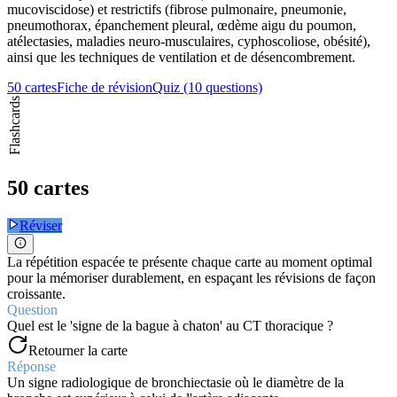
mucoviscidose) et restrictifs (fibrose pulmonaire, pneumonie,
pneumothorax, épanchement pleural, œdème aigu du poumon,
atélectasies, maladies neuro-musculaires, cyphoscoliose, obésité),
ainsi que les techniques de ventilation et de désencombrement.
50 cartes
Fiche de révision
Quiz (10 questions)
Flashcards
50 cartes
Réviser
La répétition espacée te présente chaque carte au moment optimal
pour la mémoriser durablement, en espaçant les révisions de façon
croissante.
Question
Quel est le 'signe de la bague à chaton' au CT thoracique ?
Retourner la carte
Réponse
Un signe radiologique de bronchiectasie où le diamètre de la