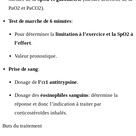
PaO2 et PaCO2).
Test de marche de 6 minutes
:
Pour déterminer la
limitation à l’exercice et la SpO2 à
l’effort
.
Valeur pronostique.
Prise de sang
:
\alpha
Dosage de
l’
α
1 antitrypsine
.
Dosage des
éosinophiles sanguins
: détermine la
réponse et donc l’indication à traiter par
corticostéroïdes inhalés.
Buts du traitement