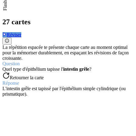
Flashcards
27 cartes
Réviser
La répétition espacée te présente chaque carte au moment optimal
pour la mémoriser durablement, en espaçant les révisions de façon
croissante.
Question
Quel type d'épithélium tapisse l'
intestin grêle
?
Retourner la carte
Réponse
L'intestin grêle est tapissé par l'épithélium simple cylindrique (ou
prismatique).
Question
Citez
deux exemples
de cellules spécialisées.
Retourner la carte
Réponse
Deux exemples de cellules spécialisées sont les cellules nerveuses et
les cellules sanguines.