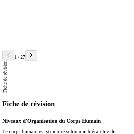
l'élimination (appareil reproducteur, vessie, urètre, rectum, anus).
Question
Quels sont les
organes principaux
du système digestif?
Retourner la carte
Réponse
Le système digestif est composé de la bouche, du pharynx, de
l'œsophage, de l'estomac, de l'intestin grêle, du côlon (gros intestin),
du rectum et du canal anal. Des organes annexes s'y greffent : les
glandes salivaires, le pancréas, le foie et la vésicule biliaire.
1
/
27
Fiche de révision
Fiche de révision
Niveaux d'Organisation du Corps Humain
Le corps humain est structuré selon une hiérarchie de