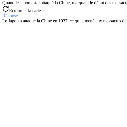
Quand le Japon a-t-il attaqué la Chine, marquant le début des massac
Retourner la carte
Réponse
Le Japon a attaqué la Chine en 1937, ce qui a mené aux massacres d
Question
Quelle fut la cause du déclenchement de la Seconde Guerre mondia
Retourner la carte
Réponse
L'invasion de la Pologne par l'Allemagne en septembre 1939 a déc
Question
Quand la France a-t-elle subi sa défaite face à l'Allemagne pendant
Retourner la carte
Réponse
La France a subi sa défaite en juin 1940, Pétain signant l'armistice ta
Question
Qu'est-ce que l'opération Barbarossa et quand a-t-elle eu lieu ?
Retourner la carte
Réponse
L'opération Barbarossa, l'invasion de l'URSS par l'Allemagne, a eu l
Question
Quand s'est tenue la conférence de Wannsee ?
Retourner la carte