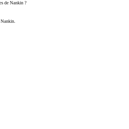
res de Nankin ?
e Nankin.
le en Europe ?
lenché la Seconde Guerre mondiale en Europe.
 la Seconde Guerre mondiale ?
ndis que de Gaulle appelait à la résistance.
ieu en juin 1941.