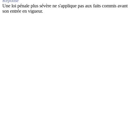
Réponse
Une loi pénale plus sévère ne s'applique pas aux faits commis avant
son entrée en vigueur.
Question
Énoncez le principe de
responsabilité pénale personnelle
.
Retourner la carte
Réponse
Nul n'est pénalement responsable que de son propre fait. Aucune
poursuite ni condamnation ne peut viser une personne n'ayant pas
participé à l'infraction.
Question
Qu'est-ce que la
complicité
en droit pénal ?
Retourner la carte
Réponse
Est
complice
celui qui, par aide ou assistance, facilite la préparation
ou la consommation d'une infraction, ou qui, par don, promesse,
menace, ordre, ou abus d'autorité, provoque ou donne des
instructions pour la commettre.
Question
Quels sont les éléments constitutifs d'une infraction consommée ?
Retourner la carte
Réponse
Une infraction consommée requiert un
élément matériel
(l'acte,