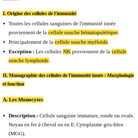
I. Origine des cellules de l'immunité
Toutes les cellules sanguines de l'immunité innée
proviennent de la
cellule souche hématopoïétique
.
Principalement de la
cellule souche myéloïde
.
Exception :
Les cellules
NK
proviennent de la
cellule
souche lymphoïde
.
II. Monographie des cellules de l'immunité innée : Morphologie
et fonction
A. Les Monocytes
Description :
Cellule sanguine immature, ronde ou ovale.
Noyau en fer à cheval ou en E. Cytoplasme gris-bleu
(MGG).