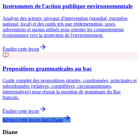
Instruments de l'action publique environnementale
Analyse des acteurs, niveaux d'intervention (mondial, européen,
national, local) et des outils tels que réglementation, taxes,
subventions et quotas utilisés pour orienter les comportements
économiques vers la protection de l'environnement.
Étudier cette leçon
Propositions grammaticales au bac
Guide complet des propositions simples, coordonnées, principales et
subordonnées (relatives, complétives, circonstantiennes,
interrogatives) pour réussir la question de grammaire du Bac
français.
Étudier cette leçon
Réviser cette leçon dans Diane
Diane