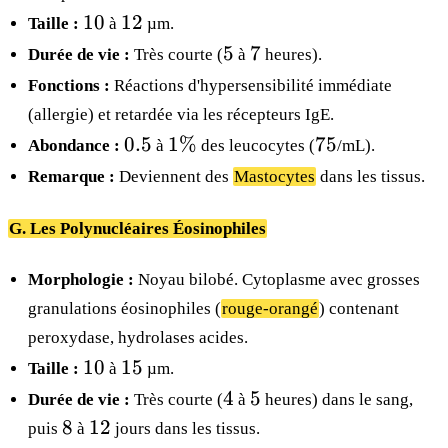
10
12
10
12
Taille :
à
µm.
5
7
5
7
Durée de vie :
Très courte (
à
heures).
Fonctions :
Réactions d'hypersensibilité immédiate
(allergie) et retardée via les récepteurs IgE.
0.5
1\%
75
0.5
1%
75
Abondance :
à
des leucocytes (
/mL).
Remarque :
Deviennent des
Mastocytes
dans les tissus.
G. Les Polynucléaires Éosinophiles
Morphologie :
Noyau bilobé. Cytoplasme avec grosses
granulations éosinophiles (
rouge-orangé
) contenant
peroxydase, hydrolases acides.
10
15
10
15
Taille :
à
µm.
4
5
4
5
Durée de vie :
Très courte (
à
heures) dans le sang,
8
12
8
12
puis
à
jours dans les tissus.