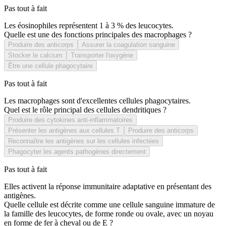
Pas tout à fait
Les éosinophiles représentent 1 à 3 % des leucocytes.
Quelle est une des fonctions principales des macrophages ?
Produire des anticorps
Assurer la coagulation sanguine
Stocker le calcium
Transporter l'oxygène
Être une cellule phagocytaire
Pas tout à fait
Les macrophages sont d'excellentes cellules phagocytaires.
Quel est le rôle principal des cellules dendritiques ?
Produire des cytokines anti-inflammatoires
Présenter les antigènes aux cellules T
Produire des anticorps
Reconnaître les antigènes sur les cellules infectées
Phagocyter les agents pathogènes directement
Pas tout à fait
Elles activent la réponse immunitaire adaptative en présentant des
antigènes.
Quelle cellule est décrite comme une cellule sanguine immature de
la famille des leucocytes, de forme ronde ou ovale, avec un noyau
en forme de fer à cheval ou de E ?