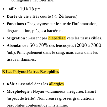
collagénase, lactoferrine.
10
15
10
15
Taille :
à
µm.
<
<
24
Durée de vie :
Très courte (
heures).
24
Fonctions :
Phagocytose sur le site de l'inflammation,
dégranulation, pièges à bactéries.
Migration :
Passent par
diapédèse
vers les tissus cibles.
50
70\%
2000
7000
50
70%
2000
7000
Abondance :
à
des leucocytes (
à
/mL). Principalement dans le sang, mais aussi dans les
tissus inflammés.
F. Les Polynucléaires Basophiles
Rôle :
Essentiel dans les
allergies
.
Morphologie :
Noyau volumineux, irrégulier, fissuré
(aspect de trèfle). Nombreuses grosses granulations
basophiles contenant de l'histamine.