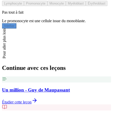
Lymphocyte
Promonocyte
Monocyte
Myéloblast
Érythroblast
Pas tout à fait
Le promonocyte est une cellule issue du monoblaste.
Vérifier
Pour aller plus loin
Continue avec ces leçons
Un million - Guy de Maupassant
Étudier cette leçon