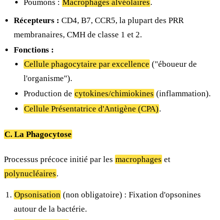
Poumons :
Macrophages alvéolaires
.
Récepteurs :
CD4, B7, CCR5, la plupart des PRR
membranaires, CMH de classe 1 et 2.
Fonctions :
Cellule phagocytaire par excellence
("éboueur de
l'organisme").
Production de
cytokines/chimiokines
(inflammation).
Cellule Présentatrice d'Antigène (CPA)
.
C. La Phagocytose
Processus précoce initié par les
macrophages
et
polynucléaires
.
Opsonisation
(non obligatoire) : Fixation d'opsonines
autour de la bactérie.