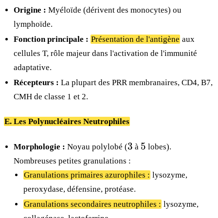
Origine :
Myéloïde (dérivent des monocytes) ou
lymphoïde.
Fonction principale :
Présentation de l'antigène
aux
cellules T, rôle majeur dans l'activation de l'immunité
adaptative.
Récepteurs :
La plupart des PRR membranaires, CD4, B7,
CMH de classe 1 et 2.
E. Les Polynucléaires Neutrophiles
3
5
3
5
Morphologie :
Noyau polylobé (
à
lobes).
Nombreuses petites granulations :
Granulations primaires azurophiles :
lysozyme,
peroxydase, défensine, protéase.
Granulations secondaires neutrophiles :
lysozyme,