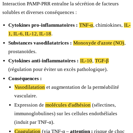
Interaction PAMP-PRR entraîne la sécrétion de facteurs
solubles et diverses conséquences :
Cytokines pro-inflammatoires :
TNF-α
, chimiokines,
IL-
1, IL-6, IL-12, IL-18
.
Substances vasodilatatrices :
Monoxyde d'azote (NO)
,
prostanoïdes.
Cytokines anti-inflammatoires :
IL-10
,
TGF-β
(régulation pour éviter un excès pathologique).
Conséquences :
Vasodilatation
et augmentation de la perméabilité
vasculaire.
Expression de
molécules d'adhésion
(sélectines,
immunoglobulines) sur les cellules endothéliales
(induit par TNF-α).
Coagulation
(via TNF-α –
attention :
risque de choc