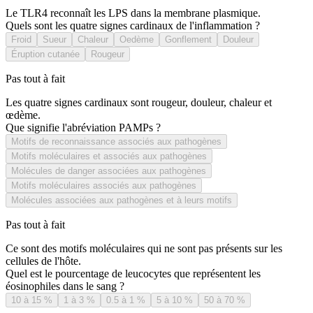
Le TLR4 reconnaît les LPS dans la membrane plasmique.
Quels sont les quatre signes cardinaux de l'inflammation ?
Froid
Sueur
Chaleur
Oedème
Gonflement
Douleur
Éruption cutanée
Rougeur
Pas tout à fait
Les quatre signes cardinaux sont rougeur, douleur, chaleur et
œdème.
Que signifie l'abréviation PAMPs ?
Motifs de reconnaissance associés aux pathogènes
Motifs moléculaires et associés aux pathogènes
Molécules de danger associées aux pathogènes
Motifs moléculaires associés aux pathogènes
Molécules associées aux pathogènes et à leurs motifs
Pas tout à fait
Ce sont des motifs moléculaires qui ne sont pas présents sur les
cellules de l'hôte.
Quel est le pourcentage de leucocytes que représentent les
éosinophiles dans le sang ?
10 à 15 %
1 à 3 %
0.5 à 1 %
5 à 10 %
50 à 70 %