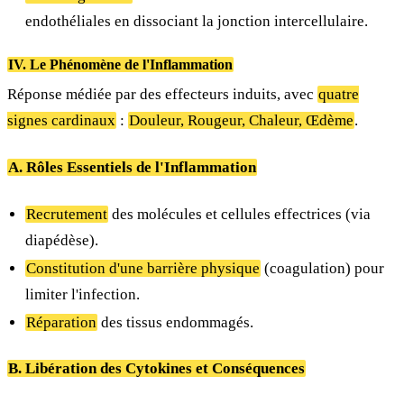
endothéliales en dissociant la jonction intercellulaire.
IV. Le Phénomène de l'Inflammation
Réponse médiée par des effecteurs induits, avec
quatre
signes cardinaux
:
Douleur, Rougeur, Chaleur, Œdème
.
A. Rôles Essentiels de l'Inflammation
Recrutement
des molécules et cellules effectrices (via
diapédèse).
Constitution d'une barrière physique
(coagulation) pour
limiter l'infection.
Réparation
des tissus endommagés.
B. Libération des Cytokines et Conséquences