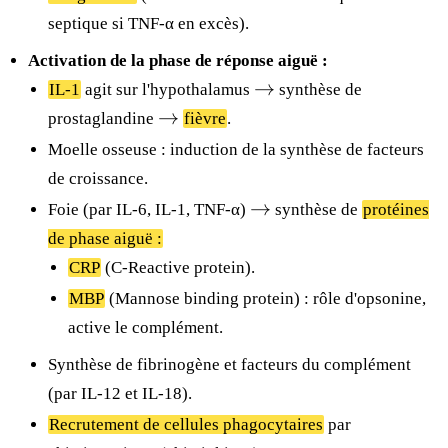
septique si TNF-α en excès).
Activation de la phase de réponse aiguë :
\rightarrow
→
IL-1
agit sur l'hypothalamus
synthèse de
\rightarrow
→
prostaglandine
fièvre
.
Moelle osseuse : induction de la synthèse de facteurs
de croissance.
\rightarrow
→
Foie (par IL-6, IL-1, TNF-α)
synthèse de
protéines
de phase aiguë :
CRP
(C-Reactive protein).
MBP
(Mannose binding protein) : rôle d'opsonine,
active le complément.
Synthèse de fibrinogène et facteurs du complément
(par IL-12 et IL-18).
Recrutement de cellules phagocytaires
par