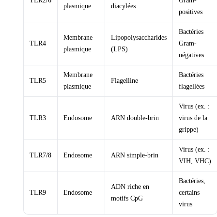
TLR2/6
Gram-
plasmique
diacylées
positives
Bactéries
Membrane
Lipopolysaccharides
TLR4
Gram-
plasmique
(LPS)
négatives
Membrane
Bactéries
TLR5
Flagelline
plasmique
flagellées
Virus (ex. :
TLR3
Endosome
ARN double-brin
virus de la
grippe)
Virus (ex. :
TLR7/8
Endosome
ARN simple-brin
VIH, VHC)
Bactéries,
ADN riche en
TLR9
Endosome
certains
motifs CpG
virus