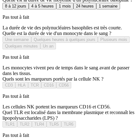
8 à 12 jours
4 à 5 heures
1 mois
24 heures
1 semaine
Pas tout à fait
La durée de vie des polynucléaires basophiles est très courte.
Quelle est la durée de vie d'un monocyte dans le sang ?
Une semaine
Quelques heures à quelques jours
Plusieurs mois
Quelques minutes
Un an
Pas tout à fait
Les monocytes vivent peu de temps dans le sang avant de passer
dans les tissus.
Quels sont les marqueurs portés par la cellule NK ?
CD3
HLA
TCR
CD16
CD56
Pas tout à fait
Les cellules NK portent les marqueurs CD16 et CD56.
Quel TLR est localisé dans la membrane plasmique et reconnaît les
lipopolysaccharides (LPS) ?
TLR1
TLR2
TLR4
TLR5
TLR6
Pas tout à fait