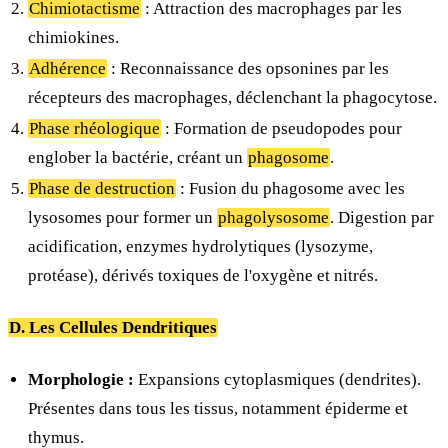
Chimiotactisme
: Attraction des macrophages par les
chimiokines.
Adhérence
: Reconnaissance des opsonines par les
récepteurs des macrophages, déclenchant la phagocytose.
Phase rhéologique
: Formation de pseudopodes pour
englober la bactérie, créant un
phagosome
.
Phase de destruction
: Fusion du phagosome avec les
lysosomes pour former un
phagolysosome
. Digestion par
acidification, enzymes hydrolytiques (lysozyme,
protéase), dérivés toxiques de l'oxygène et nitrés.
D. Les Cellules Dendritiques
Morphologie :
Expansions cytoplasmiques (dendrites).
Présentes dans tous les tissus, notamment épiderme et
thymus.