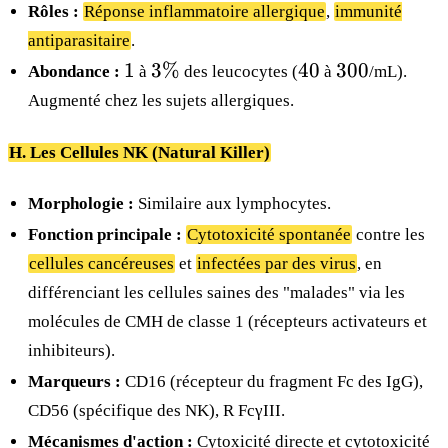
Rôles :
Réponse inflammatoire allergique
,
immunité
antiparasitaire
.
1
3\%
40
300
1
3%
40
300
Abondance :
à
des leucocytes (
à
/mL).
Augmenté chez les sujets allergiques.
H. Les Cellules NK (Natural Killer)
Morphologie :
Similaire aux lymphocytes.
Fonction principale :
Cytotoxicité spontanée
contre les
cellules cancéreuses
et
infectées par des virus
, en
différenciant les cellules saines des "malades" via les
molécules de CMH de classe 1 (récepteurs activateurs et
inhibiteurs).
Marqueurs :
CD16 (récepteur du fragment Fc des IgG),
CD56 (spécifique des NK), R FcγIII.
Mécanismes d'action :
Cytoxicité directe et cytotoxicité