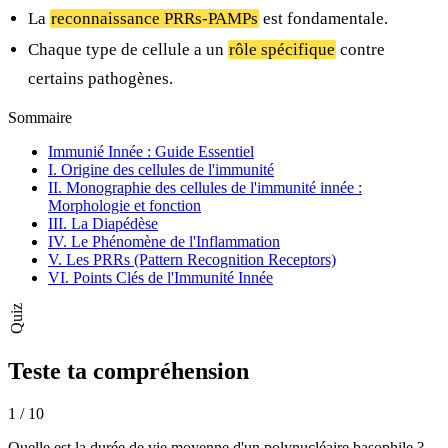
La
reconnaissance PRRs-PAMPs
est fondamentale.
Chaque type de cellule a un
rôle spécifique
contre
certains pathogènes.
Sommaire
Immunié Innée : Guide Essentiel
I. Origine des cellules de l'immunité
II. Monographie des cellules de l'immunité innée :
Morphologie et fonction
III. La Diapédèse
IV. Le Phénomène de l'Inflammation
V. Les PRRs (Pattern Recognition Receptors)
VI. Points Clés de l'Immunité Innée
Quiz
Teste ta compréhension
1
/
10
Quelle est la durée de vie moyenne d'un polynucléaire basophile ?