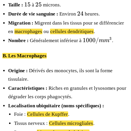
15
25
15
25
Taille :
à
microns.
24
24
Durée de vie sanguine :
Environ
heures.
Migration :
Migrent dans les tissus pour se différencier
en
macrophages
ou
cellules dendritiques
.
1000/mm^3
3
1000/
Nombre :
Généralement inférieur à
m
m
.
B. Les Macrophages
Origine :
Dérivés des monocytes, ils sont la forme
tissulaire.
Caractéristiques :
Riches en granules et lysosomes pour
dégrader les corps phagocytés.
Localisation ubiquitaire (noms spécifiques) :
Foie :
Cellules de Kupffer
.
Tissus nerveux :
Cellules microgliales
.