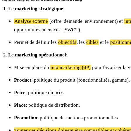
Le marketing stratégique
:
Analyse externe
(offre, demande, environnement) et
int
opportunités, menaces - SWOT).
Permet de définir les
objectifs
, les
cibles
et le
positionn
Le marketing opérationnel
:
Mise en place du
mix marketing (4P)
pour favoriser la v
Product
: politique du produit (fonctionnalités, gamme).
Price
: politique du prix.
Place
: politique de distribution.
Promotion
: politique des actions promotionnelles.
Toutes ces décisions doivent être compatibles et cohéren