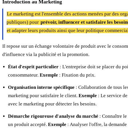
Introduction au Marketing
Le marketing est l'ensemble des actions menées par des org
publiques) pour
prévoir, influencer et satisfaire les bes
et adapter leurs produits ainsi que leur politique commercia
Il repose sur un échange volontaire de produit avec le conso
d'influence via la publicité et la promotion.
État d'esprit particulier
: L'entreprise doit se placer du po
consommateur.
Exemple
: Fixation du prix.
Organisation interne spécifique
: Collaboration de tous le
marketing pour satisfaire le client.
Exemple
: Le service de
avec le marketing pour détecter les besoins.
Démarche rigoureuse d'analyse du marché
: Connaître le
un produit accepté.
Exemple
: Analyser l'offre, la demande