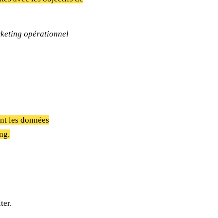
arketing opérationnel
nt les données
ng.
ter.