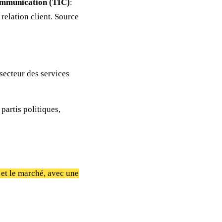
Communication (TIC)
:
 relation client. Source
secteur des services
partis politiques,
et le marché, avec une