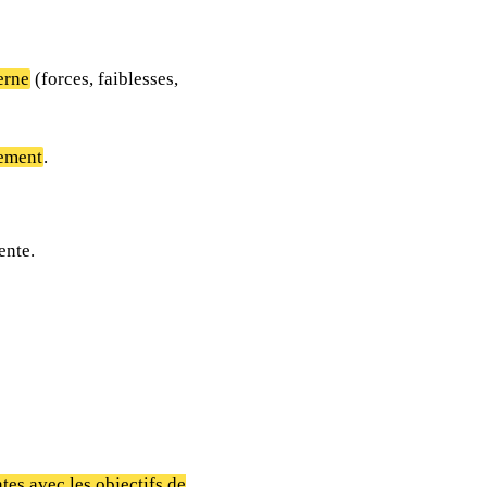
erne
(forces, faiblesses,
ement
.
ente.
tes avec les objectifs de