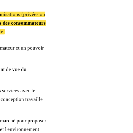
anisations (privées ou
oins des consommateurs
le.
mmateur et un pouvoir
int de vue du
s services avec le
 conception travaille
 marché pour proposer
 et l'environnement