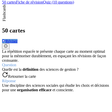
50 cartes
Fiche de révision
Quiz (10 questions)
Flashcards
50 cartes
Réviser
La répétition espacée te présente chaque carte au moment optimal
pour la mémoriser durablement, en espaçant les révisions de façon
croissante.
Question
Quelle est la
définition
des sciences de gestion ?
Retourner la carte
Réponse
Une discipline des sciences sociales qui étudie les choix et décisions
pour une
organisation efficace
et consciente.
Question
Pourquoi la
rareté des ressources
est-elle essentielle en gestion ?
Retourner la carte