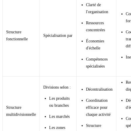
Clarté de
l'organisation
Co
for
Ressources
concentrées
Structure
Co
Spécialisation par
fonctionnelle
tra
Économies
dif
d'échelle
Ine
Compétences
spécialisées
Re
Divisions selon :
Décentralisation
dis
Les produits
Coordination
Dé
ou branches
Structure
efficace pour
d'é
multidivisionnelle
chaque activité
Les marchés
Co
Structure
spé
Les zones