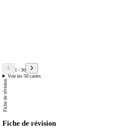
Qu'est-ce qu'une compétence attribuée?
Retourner la carte
Réponse
C'est une tâche spécifique confiée à une institution pour un domaine
précis (ex: infrastructures sociales).
Question
Comment la Région favorise-t-elle l'emploi?
Retourner la carte
Réponse
La Région soutient l'implantation d'usines ou d'entreprises pour
créer de nouveaux emplois.
1
/
30
Voir les 50 cartes
Fiche de révision
Fiche de révision