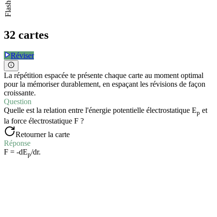
Flashcards
32 cartes
Réviser
La répétition espacée te présente chaque carte au moment optimal
pour la mémoriser durablement, en espaçant les révisions de façon
croissante.
Question
Quelle est la relation entre l'énergie potentielle électrostatique E
et
p
la force électrostatique F ?
Retourner la carte
Réponse
F = -dE
/dr.
p
Question
Quand les formules établies pour le champ et le potentiel sont-elles
valables ?
Retourner la carte
Réponse
Elles sont valables pour une
charge ponctuelle
.