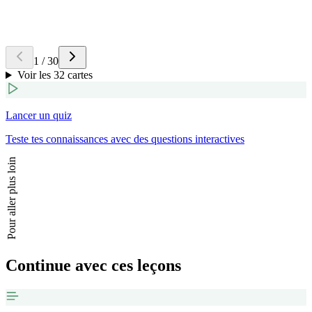
Retourner la carte
Réponse
p = q * AB (vecteur). Unité S.I. :
Coulomb-mètre (C.m)
. Son point
d'application est le milieu de [AB].
1
/
30
Voir les 32 cartes
Lancer un quiz
Teste tes connaissances avec des questions interactives
Pour aller plus loin
Continue avec ces leçons