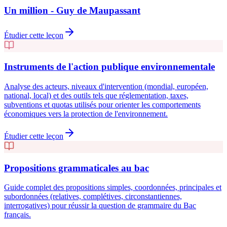
Un million - Guy de Maupassant
Étudier cette leçon
Instruments de l'action publique environnementale
Analyse des acteurs, niveaux d'intervention (mondial, européen,
national, local) et des outils tels que réglementation, taxes,
subventions et quotas utilisés pour orienter les comportements
économiques vers la protection de l'environnement.
Étudier cette leçon
Propositions grammaticales au bac
Guide complet des propositions simples, coordonnées, principales et
subordonnées (relatives, complétives, circonstantiennes,
interrogatives) pour réussir la question de grammaire du Bac
français.