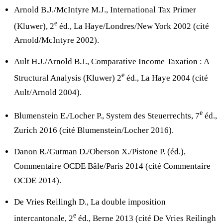
Arnold B.J./McIntyre M.J., International Tax Primer
e
(Kluwer), 2
éd., La Haye/Londres/New York 2002 (cité
Arnold/McIntyre 2002).
Ault H.J./Arnold B.J., Comparative Income Taxation : A
e
Structural Analysis (Kluwer) 2
éd., La Haye 2004 (cité
Ault/Arnold 2004).
e
Blumenstein E./Locher P., System des Steuerrechts, 7
éd.,
Zurich 2016 (cité Blumenstein/Locher 2016).
Danon R./Gutman D./Oberson X./Pistone P. (éd.),
Commentaire OCDE Bâle/Paris 2014 (cité Commentaire
OCDE 2014).
De Vries Reilingh D., La double imposition
e
intercantonale, 2
éd., Berne 2013 (cité De Vries Reilingh