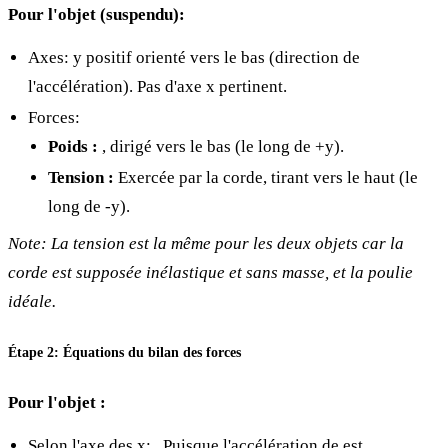
Pour l'objet
(suspendu):
Axes: y positif orienté vers le bas (direction de
l'accélération). Pas d'axe x pertinent.
Forces:
Poids
:
, dirigé vers le bas (le long de +y).
Tension
:
Exercée par la corde, tirant
vers le haut (le
long de -y).
Note: La tension
est la même pour les deux objets car la
corde est supposée inélastique et sans masse, et la poulie
idéale.
Étape 2: Équations du bilan des forces
Pour l'objet
:
Selon l'axe des x:
. Puisque l'accélération de
est