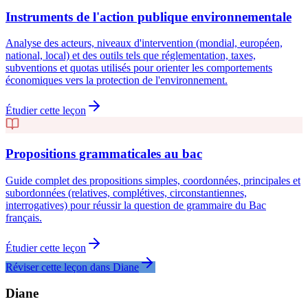
Instruments de l'action publique environnementale
Analyse des acteurs, niveaux d'intervention (mondial, européen,
national, local) et des outils tels que réglementation, taxes,
subventions et quotas utilisés pour orienter les comportements
économiques vers la protection de l'environnement.
Étudier cette leçon
Propositions grammaticales au bac
Guide complet des propositions simples, coordonnées, principales et
subordonnées (relatives, complétives, circonstantiennes,
interrogatives) pour réussir la question de grammaire du Bac
français.
Étudier cette leçon
Réviser cette leçon dans Diane
Diane