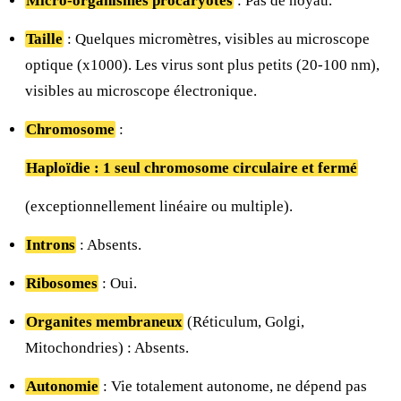
Micro-organismes procaryotes
: Pas de noyau.
Taille
: Quelques micromètres, visibles au microscope
optique (x1000). Les virus sont plus petits (20-100 nm),
visibles au microscope électronique.
Chromosome
:
Haploïdie : 1 seul chromosome circulaire et fermé
(exceptionnellement linéaire ou multiple).
Introns
: Absents.
Ribosomes
: Oui.
Organites membraneux
(Réticulum, Golgi,
Mitochondries) : Absents.
Autonomie
: Vie totalement autonome, ne dépend pas