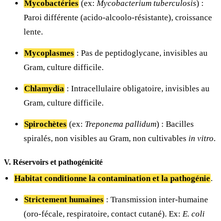
Mycobactéries
(ex:
Mycobacterium tuberculosis
) :
Paroi différente (acido-alcoolo-résistante), croissance
lente.
Mycoplasmes
: Pas de peptidoglycane, invisibles au
Gram, culture difficile.
Chlamydia
: Intracellulaire obligatoire, invisibles au
Gram, culture difficile.
Spirochètes
(ex:
Treponema pallidum
) : Bacilles
spiralés, non visibles au Gram, non cultivables
in vitro
.
V. Réservoirs et pathogénicité
Habitat conditionne la contamination et la pathogénie
.
Strictement humaines
: Transmission inter-humaine
(oro-fécale, respiratoire, contact cutané). Ex:
E. coli