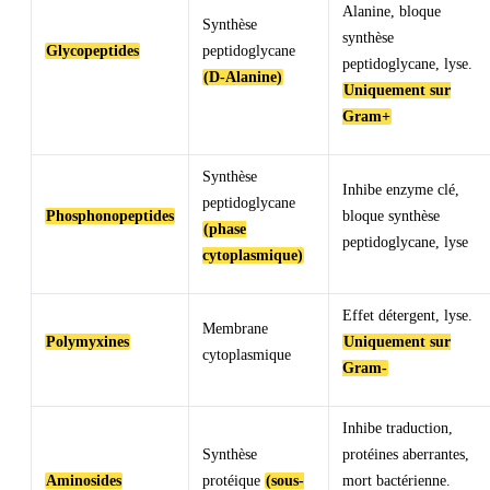
Alanine, bloque
Synthèse
synthèse
Glycopeptides
peptidoglycane
peptidoglycane, lyse.
(D-Alanine)
Uniquement sur
Gram+
Synthèse
Inhibe enzyme clé,
peptidoglycane
Phosphonopeptides
bloque synthèse
(phase
peptidoglycane, lyse
cytoplasmique)
Effet détergent, lyse.
Membrane
Polymyxines
Uniquement sur
cytoplasmique
Gram-
Inhibe traduction,
Synthèse
protéines aberrantes,
Aminosides
protéique
(sous-
mort bactérienne.