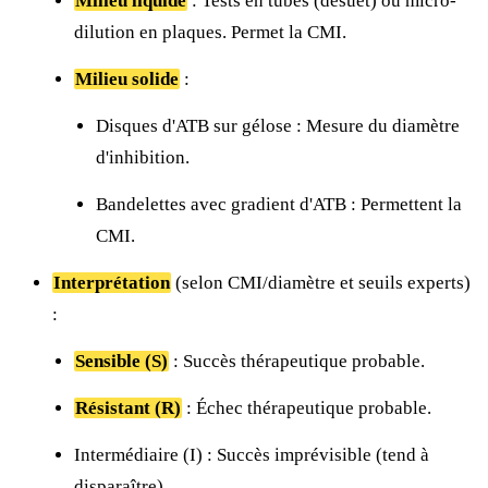
Milieu liquide
: Tests en tubes (désuet) ou micro-
dilution en plaques. Permet la CMI.
Milieu solide
:
Disques d'ATB sur gélose : Mesure du diamètre
d'inhibition.
Bandelettes avec gradient d'ATB : Permettent la
CMI.
Interprétation
(selon CMI/diamètre et seuils experts)
:
Sensible (S)
: Succès thérapeutique probable.
Résistant (R)
: Échec thérapeutique probable.
Intermédiaire (I) : Succès imprévisible (tend à
disparaître).