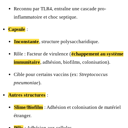
Reconnu par TLR4, entraîne une cascade pro-
inflammatoire et choc septique.
Capsule
:
Inconstante
, structure polysaccharidique.
Rôle : Facteur de virulence (
échappement au système
immunitaire
, adhésion, biofilms, colonisation).
Cible pour certains vaccins (ex:
Streptococcus
pneumoniae
).
Autres structures
:
Slime/Biofilm
: Adhésion et colonisation de matériel
étranger.
Pilis
: Adhésion aux cellules.