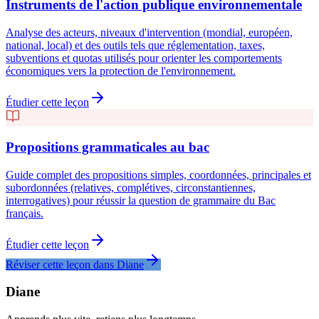
Instruments de l'action publique environnementale
Analyse des acteurs, niveaux d'intervention (mondial, européen,
national, local) et des outils tels que réglementation, taxes,
subventions et quotas utilisés pour orienter les comportements
économiques vers la protection de l'environnement.
Étudier cette leçon
Propositions grammaticales au bac
Guide complet des propositions simples, coordonnées, principales et
subordonnées (relatives, complétives, circonstantiennes,
interrogatives) pour réussir la question de grammaire du Bac
français.
Étudier cette leçon
Réviser cette leçon dans Diane
Diane