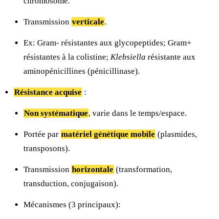
chromosome.
Transmission
verticale
.
Ex: Gram- résistantes aux glycopeptides; Gram+
résistantes à la colistine;
Klebsiella
résistante aux
aminopénicillines (pénicillinase).
Résistance acquise
:
Non systématique
, varie dans le temps/espace.
Portée par
matériel génétique mobile
(plasmides,
transposons).
Transmission
horizontale
(transformation,
transduction, conjugaison).
Mécanismes (3 principaux):