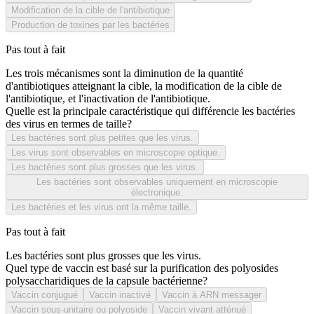
Modification de la cible de l'antibiotique
Production de toxines par les bactéries
Pas tout à fait
Les trois mécanismes sont la diminution de la quantité
d'antibiotiques atteignant la cible, la modification de la cible de
l'antibiotique, et l'inactivation de l'antibiotique.
Quelle est la principale caractéristique qui différencie les bactéries
des virus en termes de taille?
Les bactéries sont plus petites que les virus.
Les virus sont observables en microscopie optique.
Les bactéries sont plus grosses que les virus.
Les bactéries sont observables uniquement en microscopie
électronique.
Les bactéries et les virus ont la même taille.
Pas tout à fait
Les bactéries sont plus grosses que les virus.
Quel type de vaccin est basé sur la purification des polyosides
polysaccharidiques de la capsule bactérienne?
Vaccin conjugué
Vaccin inactivé
Vaccin à ARN messager
Vaccin sous-unitaire ou polyoside
Vaccin vivant atténué