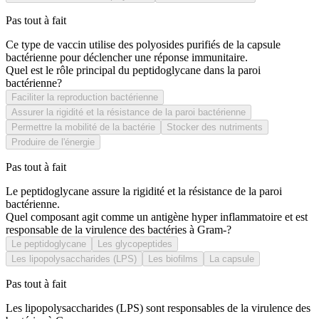
Pas tout à fait
Ce type de vaccin utilise des polyosides purifiés de la capsule
bactérienne pour déclencher une réponse immunitaire.
Quel est le rôle principal du peptidoglycane dans la paroi
bactérienne?
Faciliter la reproduction bactérienne
Assurer la rigidité et la résistance de la paroi bactérienne
Permettre la mobilité de la bactérie
Stocker des nutriments
Produire de l'énergie
Pas tout à fait
Le peptidoglycane assure la rigidité et la résistance de la paroi
bactérienne.
Quel composant agit comme un antigène hyper inflammatoire et est
responsable de la virulence des bactéries à Gram-?
Le peptidoglycane
Les glycopeptides
Les lipopolysaccharides (LPS)
Les biofilms
La capsule
Pas tout à fait
Les lipopolysaccharides (LPS) sont responsables de la virulence des