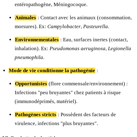
entéropathogène, Méningocoque.
Animales
: Contact avec les animaux (consommation,
morsures). Ex:
Campylobacter
,
Pasteurella
.
Environnementales
: Eau, surfaces inertes (contact,
inhalation). Ex:
Pseudomonas aeruginosa
,
Legionella
pneumophila
.
Mode de vie conditionne la pathogénie
:
Opportunistes
(flore commensale/environnement) :
Infections "peu bruyantes" chez patients à risque
(immunodéprimés, matériel).
Pathogènes stricts
: Possèdent des facteurs de
virulence, infections "plus bruyantes".