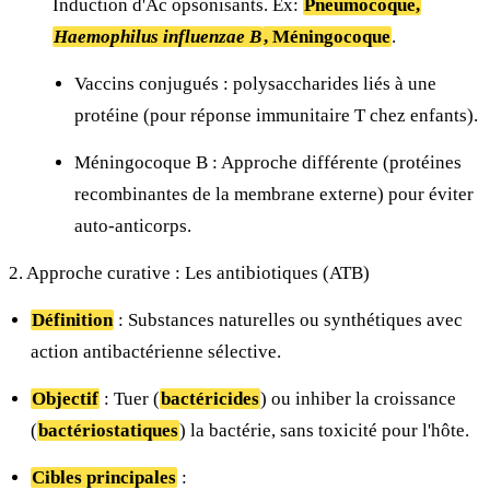
Induction d'Ac opsonisants. Ex:
Pneumocoque,
Haemophilus influenzae B
, Méningocoque
.
Vaccins conjugués : polysaccharides liés à une
protéine (pour réponse immunitaire T chez enfants).
Méningocoque B : Approche différente (protéines
recombinantes de la membrane externe) pour éviter
auto-anticorps.
2. Approche curative : Les antibiotiques (ATB)
Définition
: Substances naturelles ou synthétiques avec
action antibactérienne sélective.
Objectif
: Tuer (
bactéricides
) ou inhiber la croissance
(
bactériostatiques
) la bactérie, sans toxicité pour l'hôte.
Cibles principales
: