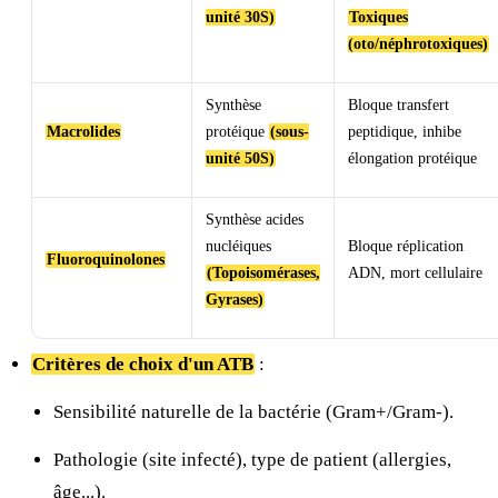
unité 30S)
Toxiques
(oto/néphrotoxiques)
Synthèse
Bloque transfert
Macrolides
protéique
(sous-
peptidique, inhibe
unité 50S)
élongation protéique
Synthèse acides
nucléiques
Bloque réplication
Fluoroquinolones
(Topoisomérases,
ADN, mort cellulaire
Gyrases)
Critères de choix d'un ATB
:
Sensibilité naturelle de la bactérie (Gram+/Gram-).
Pathologie (site infecté), type de patient (allergies,
âge...).