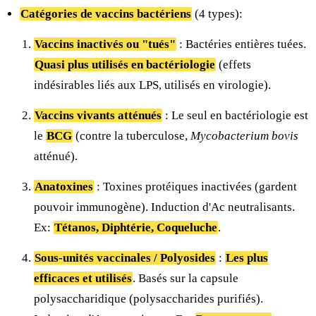
Catégories de vaccins bactériens
(4 types):
Vaccins inactivés ou "tués"
: Bactéries entières tuées.
Quasi plus utilisés en bactériologie
(effets
indésirables liés aux LPS, utilisés en virologie).
Vaccins vivants atténués
: Le seul en bactériologie est
le
BCG
(contre la tuberculose,
Mycobacterium bovis
atténué).
Anatoxines
: Toxines protéiques inactivées (gardent
pouvoir immunogène). Induction d'Ac neutralisants.
Ex:
Tétanos, Diphtérie, Coqueluche
.
Sous-unités vaccinales / Polyosides
:
Les plus
efficaces et utilisés
. Basés sur la capsule
polysaccharidique (polysaccharides purifiés).