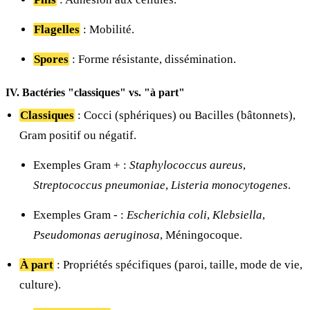
Flagelles
: Mobilité.
Spores
: Forme résistante, dissémination.
IV. Bactéries "classiques" vs. "à part"
Classiques
: Cocci (sphériques) ou Bacilles (bâtonnets),
Gram positif ou négatif.
Exemples Gram + :
Staphylococcus aureus
,
Streptococcus pneumoniae
,
Listeria monocytogenes
.
Exemples Gram - :
Escherichia coli
,
Klebsiella
,
Pseudomonas aeruginosa
, Méningocoque.
À part
: Propriétés spécifiques (paroi, taille, mode de vie,
culture).