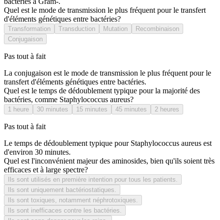
bactéries à Gram-.
Quel est le mode de transmission le plus fréquent pour le transfert
d'éléments génétiques entre bactéries?
Transformation
Transduction
Mutation
Recombinaison
Conjugaison
Pas tout à fait
La conjugaison est le mode de transmission le plus fréquent pour le
transfert d'éléments génétiques entre bactéries.
Quel est le temps de dédoublement typique pour la majorité des
bactéries, comme Staphylococcus aureus?
1 heure
30 minutes
15 minutes
45 minutes
2 heures
Pas tout à fait
Le temps de dédoublement typique pour Staphylococcus aureus est
d'environ 30 minutes.
Quel est l'inconvénient majeur des aminosides, bien qu'ils soient très
efficaces et à large spectre?
Ils sont utilisés en première intention pour tous les patients.
Ils sont uniquement bactériostatiques.
Ils sont toxiques, notamment néphrotoxiques.
Ils sont inefficaces contre les bactéries.