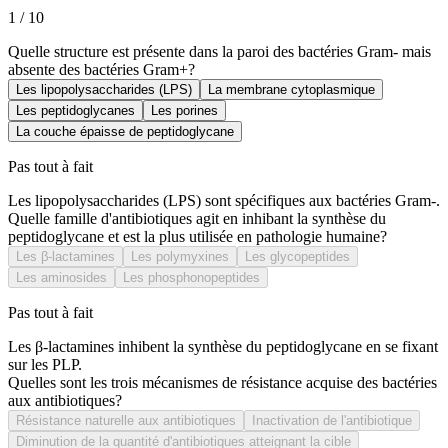
1
/
10
Quelle structure est présente dans la paroi des bactéries Gram- mais
absente des bactéries Gram+?
Les lipopolysaccharides (LPS)
La membrane cytoplasmique
Les peptidoglycanes
Les porines
La couche épaisse de peptidoglycane
Pas tout à fait
Les lipopolysaccharides (LPS) sont spécifiques aux bactéries Gram-.
Quelle famille d'antibiotiques agit en inhibant la synthèse du
peptidoglycane et est la plus utilisée en pathologie humaine?
Les β-lactamines
Les polymyxines
Les glycopeptides
Les aminosides
Les phosphonopeptides
Pas tout à fait
Les β-lactamines inhibent la synthèse du peptidoglycane en se fixant
sur les PLP.
Quelles sont les trois mécanismes de résistance acquise des bactéries
aux antibiotiques?
Résistance naturelle aux antibiotiques
Inactivation de l'antibiotique
Diminution de la quantité d'antibiotiques atteignant la cible