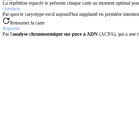
La répétition espacée te présente chaque carte au moment optimal pour
Question
Par quoi le caryotype est-il aujourd'hui supplanté en première intentio
Retourner la carte
Réponse
Par l'
analyse chromosomique sur puce à ADN
(ACPA), qui a une ré
Question
Que signifie l'acronyme
FISH
?
Retourner la carte
Réponse
Fluorescence In Situ Hybridization
, ou
hybridation in situ fluores
Question
Que permet la haute résolution de l'ACPA?
Retourner la carte
Réponse
De déterminer précisément la taille et la localisation d'un remaniement
Question
Sur quel principe fondamental repose la technique de FISH?
Retourner la carte
Réponse
Sur les propriétés de
dénaturation
(séparation) et de
renaturation
(
Question