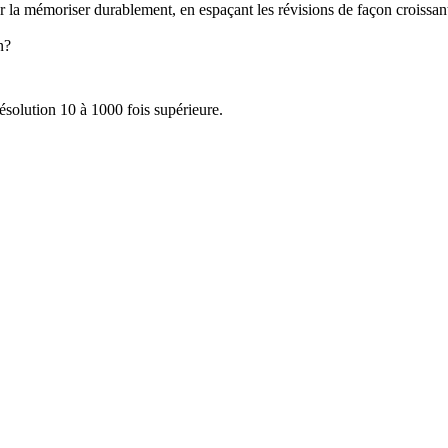
 la mémoriser durablement, en espaçant les révisions de façon croissan
n?
solution 10 à 1000 fois supérieure.
cente
en français.
, facilitant les
corrélations phénotype-génotype
.
ré-association) des brins d'ADN.