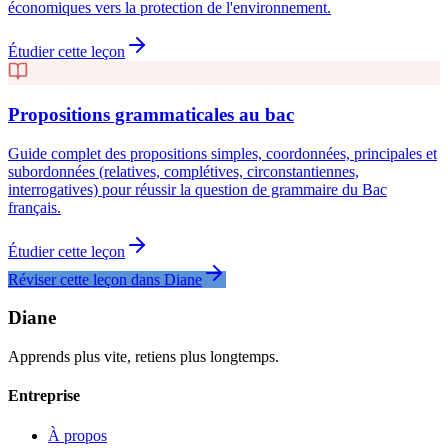
économiques vers la protection de l'environnement.
Étudier cette leçon
Propositions grammaticales au bac
Guide complet des propositions simples, coordonnées, principales et
subordonnées (relatives, complétives, circonstantiennes,
interrogatives) pour réussir la question de grammaire du Bac
français.
Étudier cette leçon
Réviser cette leçon dans Diane
Diane
Apprends plus vite, retiens plus longtemps.
Entreprise
À propos