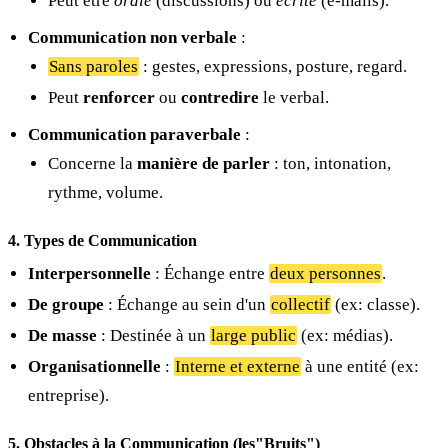
Peut être
orale
(discussions) ou
écrite
(e-mails).
Communication non verbale
:
Sans paroles
: gestes, expressions, posture, regard.
Peut
renforcer
ou
contredire
le verbal.
Communication paraverbale
:
Concerne la
manière de parler
: ton, intonation,
rythme, volume.
4. Types de Communication
Interpersonnelle
: Échange entre
deux personnes
.
De groupe
: Échange au sein d'un
collectif
(ex: classe).
De masse
: Destinée à un
large public
(ex: médias).
Organisationnelle
:
Interne et externe
à une entité (ex:
entreprise).
5. Obstacles à la Communication (les"Bruits")