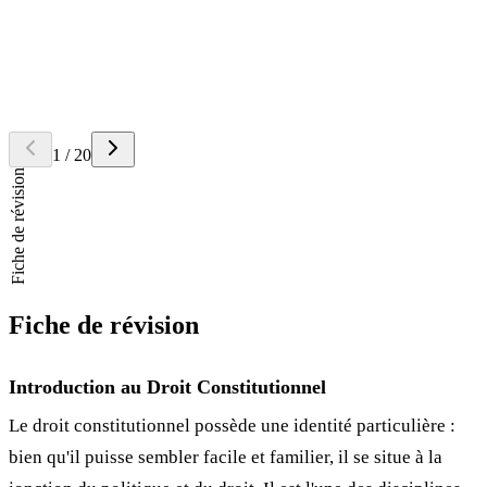
armée.
Question
Quel est le rôle du Président de la République d'après l'
article 5
?
Retourner la carte
Réponse
Il veille au respect de la Constitution et assure le fonctionnement
régulier des pouvoirs publics ainsi que la
continuité de l'État
.
1
/
20
Fiche de révision
Fiche de révision
Introduction au Droit Constitutionnel
Le droit constitutionnel possède une identité particulière :
bien qu'il puisse sembler facile et familier, il se situe à la