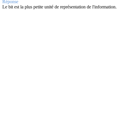
Réponse
Le bit est la plus petite unité de représentation de l'information.
Question
Quelles sont les
trois principales opérations
sur un fichier?
Retourner la carte
Réponse
Les trois principales opérations sur un fichier sont :
Créer
,
Lire
et
É
Question
Décrivez l'accès
séquentiel
aux informations.
Retourner la carte
Réponse
L'accès séquentiel consiste à lire ou écrire des enregistrements dans 
comme les bandes magnétiques.
Question
Quelle est la différence entre un support de stockage
séquentiel
et
a
Retourner la carte
Réponse
Les supports de stockage
séquentiels
enregistrent les données les un
Les supports
adressables
divisent l'espace de stockage en unités ad
Question
Citez
deux caractéristiques
des fichiers plats.
Retourner la carte