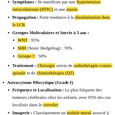
Symptômes :
Se manifeste par une
hypertension
intracrânienne (HTIC)
et une
ataxie
.
Propagation :
Forte tendance à la
dissémination dans
le LCR
.
Groupes Moléculaires et Survie à 5 ans :
WNT
: 95%
SHH
(Sonic Hedgehog) : 70%
Groupe 3
: 50%
Traitement :
Chirurgie
suivie de
radiothérapie cranio-
spinale
et de
chimiothérapie (QT)
.
Astrocytome Pilocytique (Grade I)
Fréquence et Localisation :
Le plus fréquent des
tumeurs cérébrales chez les enfants, avec 85% des cas
localisés dans le
cervelet
.
Imagerie :
Classiquement un
nodule mural
associé à