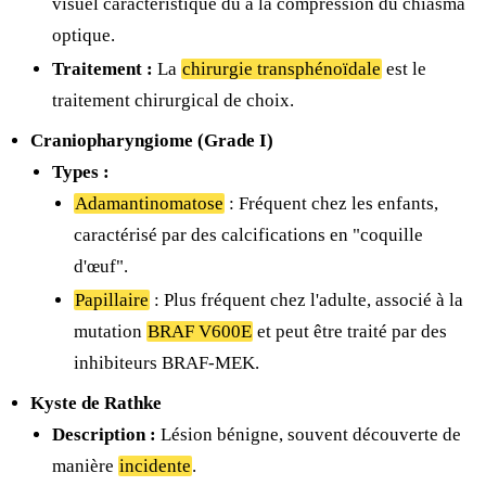
visuel caractéristique dû à la compression du chiasma
optique.
Traitement :
La
chirurgie transphénoïdale
est le
traitement chirurgical de choix.
Craniopharyngiome (Grade I)
Types :
Adamantinomatose
: Fréquent chez les enfants,
caractérisé par des calcifications en "coquille
d'œuf".
Papillaire
: Plus fréquent chez l'adulte, associé à la
mutation
BRAF V600E
et peut être traité par des
inhibiteurs BRAF-MEK.
Kyste de Rathke
Description :
Lésion bénigne, souvent découverte de
manière
incidente
.