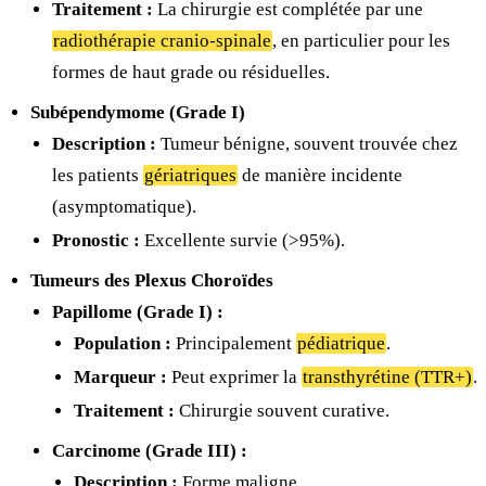
Traitement :
La chirurgie est complétée par une
radiothérapie cranio-spinale
, en particulier pour les
formes de haut grade ou résiduelles.
Subépendymome (Grade I)
Description :
Tumeur bénigne, souvent trouvée chez
les patients
gériatriques
de manière incidente
(asymptomatique).
Pronostic :
Excellente survie (>95%).
Tumeurs des Plexus Choroïdes
Papillome (Grade I) :
Population :
Principalement
pédiatrique
.
Marqueur :
Peut exprimer la
transthyrétine (TTR+)
.
Traitement :
Chirurgie souvent curative.
Carcinome (Grade III) :
Description :
Forme maligne.