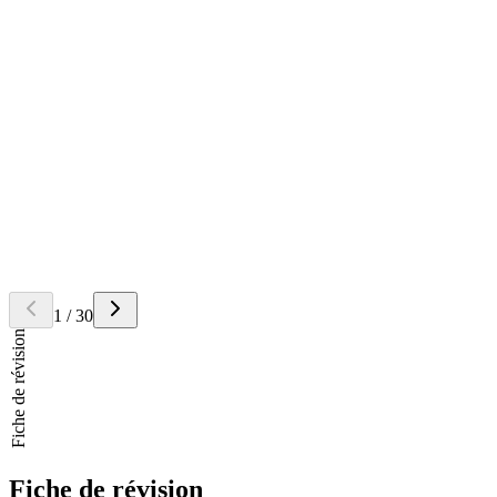
Quel est le site tumoral le plus fréquent chez l'enfant atteint
d'astrocytome pilocytique ?
Retourner la carte
Réponse
Le
Suzuki
et le
Heck
sont des réactions de couplage croisé
catalysées par le palladium.
Question
Quel est le type histologique le plus fréquent d'adénome
hypophysaire ?
Retourner la carte
Réponse
Les
adénomes hypophysaires
sont les tumeurs les plus fréquentes
de la région sellaire, représentant 90% d'entre elles. Le type
histologique le plus commun n'est pas spécifié dans le contexte.
1
/
30
Fiche de révision
Fiche de révision