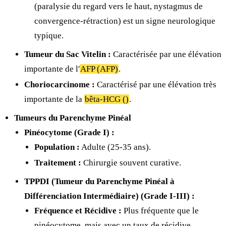
(paralysie du regard vers le haut, nystagmus de
convergence-rétraction) est un signe neurologique
typique.
Tumeur du Sac Vitelin :
Caractérisée par une élévation
importante de l'
AFP (AFP
)
.
Choriocarcinome :
Caractérisé par une élévation très
importante de la
bêta-HCG (
)
.
Tumeurs du Parenchyme Pinéal
Pinéocytome (Grade I) :
Population :
Adulte (25-35 ans).
Traitement :
Chirurgie souvent curative.
TPPDI (Tumeur du Parenchyme Pinéal à
Différenciation Intermédiaire) (Grade I-III) :
Fréquence et Récidive :
Plus fréquente que le
pinéocytome, mais avec un taux de récidive