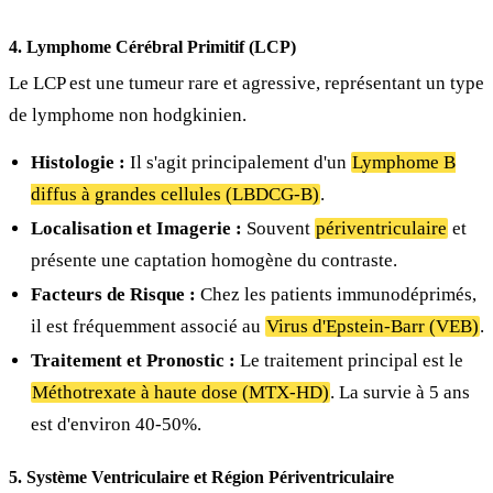
4. Lymphome Cérébral Primitif (LCP)
Le LCP est une tumeur rare et agressive, représentant un type
de lymphome non hodgkinien.
Histologie :
Il s'agit principalement d'un
Lymphome B
diffus à grandes cellules (LBDCG-B)
.
Localisation et Imagerie :
Souvent
périventriculaire
et
présente une captation homogène du contraste.
Facteurs de Risque :
Chez les patients immunodéprimés,
il est fréquemment associé au
Virus d'Epstein-Barr (VEB)
.
Traitement et Pronostic :
Le traitement principal est le
Méthotrexate à haute dose (MTX-HD)
. La survie à 5 ans
est d'environ 40-50%.
5. Système Ventriculaire et Région Périventriculaire