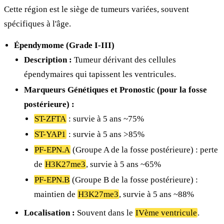
Cette région est le siège de tumeurs variées, souvent
spécifiques à l'âge.
Épendymome (Grade I-III)
Description :
Tumeur dérivant des cellules
épendymaires qui tapissent les ventricules.
Marqueurs Génétiques et Pronostic (pour la fosse
postérieure) :
ST-ZFTA
: survie à 5 ans ~75%
ST-YAP1
: survie à 5 ans >85%
PF-EPN.A
(Groupe A de la fosse postérieure) : perte
de
H3K27me3
, survie à 5 ans ~65%
PF-EPN.B
(Groupe B de la fosse postérieure) :
maintien de
H3K27me3
, survie à 5 ans ~88%
Localisation :
Souvent dans le
IVème ventricule
.