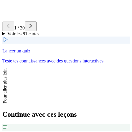
Retourner la carte
Réponse
La
migraine chronique
, souvent compliquée ou aggravée par un
abus médicamenteux.
1
/
30
Voir les 81 cartes
Lancer un quiz
Teste tes connaissances avec des questions interactives
Pour aller plus loin
Continue avec ces leçons