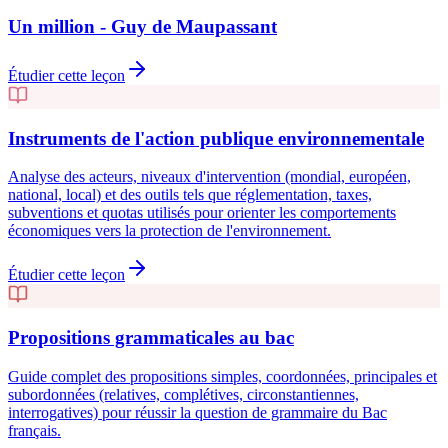
Un million - Guy de Maupassant
Étudier cette leçon
Instruments de l'action publique environnementale
Analyse des acteurs, niveaux d'intervention (mondial, européen,
national, local) et des outils tels que réglementation, taxes,
subventions et quotas utilisés pour orienter les comportements
économiques vers la protection de l'environnement.
Étudier cette leçon
Propositions grammaticales au bac
Guide complet des propositions simples, coordonnées, principales et
subordonnées (relatives, complétives, circonstantiennes,
interrogatives) pour réussir la question de grammaire du Bac
français.