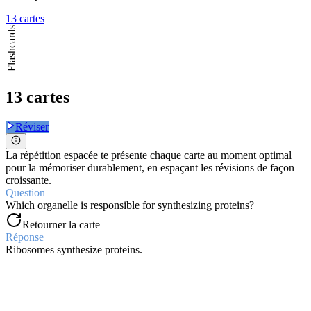
13 cartes
Flashcards
13 cartes
Réviser
La répétition espacée te présente chaque carte au moment optimal
pour la mémoriser durablement, en espaçant les révisions de façon
croissante.
Question
Which organelle is responsible for synthesizing proteins?
Retourner la carte
Réponse
Ribosomes synthesize proteins.
Question
What is the basic unit of all living organisms?
Retourner la carte