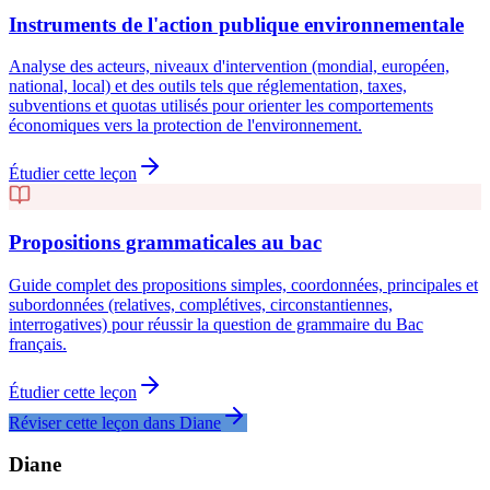
Instruments de l'action publique environnementale
Analyse des acteurs, niveaux d'intervention (mondial, européen,
national, local) et des outils tels que réglementation, taxes,
subventions et quotas utilisés pour orienter les comportements
économiques vers la protection de l'environnement.
Étudier cette leçon
Propositions grammaticales au bac
Guide complet des propositions simples, coordonnées, principales et
subordonnées (relatives, complétives, circonstantiennes,
interrogatives) pour réussir la question de grammaire du Bac
français.
Étudier cette leçon
Réviser cette leçon dans Diane
Diane