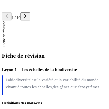
Retourner la carte
Réponse
Le nom de genre est
Felis
et le nom d'espèce est
catus
.
1
/
10
Fiche de révision
Fiche de révision
Leçon 1 – Les échelles de la biodiversité
Labiodiversité est la variété et la variabilité du monde
vivant à toutes les échelles,des gènes aux écosystèmes.
Définitions des mots-clés