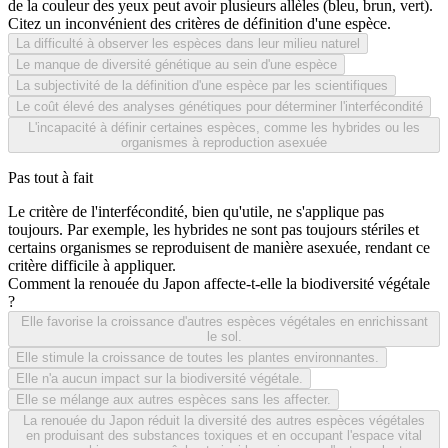
de la couleur des yeux peut avoir plusieurs allèles (bleu, brun, vert).
Citez un inconvénient des critères de définition d'une espèce.
La difficulté à observer les espèces dans leur milieu naturel
Le manque de diversité génétique au sein d'une espèce
La subjectivité de la définition d'une espèce par les scientifiques
Le coût élevé des analyses génétiques pour déterminer l'interfécondité
L'incapacité à définir certaines espèces, comme les hybrides ou les
organismes à reproduction asexuée
Pas tout à fait
Le critère de l'interfécondité, bien qu'utile, ne s'applique pas
toujours. Par exemple, les hybrides ne sont pas toujours stériles et
certains organismes se reproduisent de manière asexuée, rendant ce
critère difficile à appliquer.
Comment la renouée du Japon affecte-t-elle la biodiversité végétale
?
Elle favorise la croissance d'autres espèces végétales en enrichissant
le sol.
Elle stimule la croissance de toutes les plantes environnantes.
Elle n'a aucun impact sur la biodiversité végétale.
Elle se mélange aux autres espèces sans les affecter.
La renouée du Japon réduit la diversité des autres espèces végétales
en produisant des substances toxiques et en occupant l'espace vital