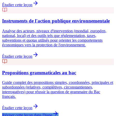
Étudier cette leçon
Instruments de l'action publique environnementale
Analyse des acteurs, niveaux d'intervention (mondial, européen,
national, local) et des outils tels que réglementation, taxes,
subventions et quotas utilisés pour orienter les comportements
économiques vers la protection de l'environnement.
Étudier cette leçon
Propositions grammaticales au bac
Guide complet des propositions simples, coordonnées, principales et
subordonnées (relatives, complétives, circonstantiennes,
interrogatives) pour réussir la question de grammaire du Bac
français.
Étudier cette leçon
Réviser cette leçon dans Diane