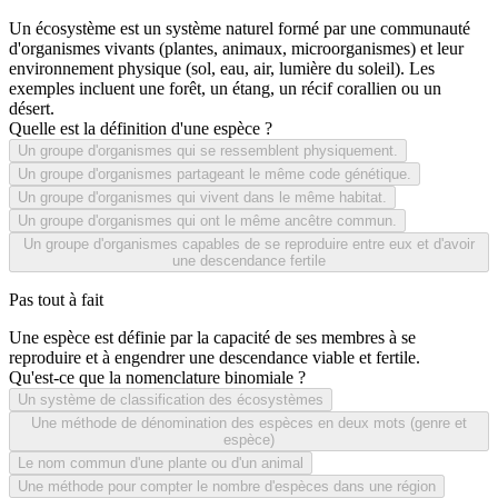
Un écosystème est un système naturel formé par une communauté
d'organismes vivants (plantes, animaux, microorganismes) et leur
environnement physique (sol, eau, air, lumière du soleil). Les
exemples incluent une forêt, un étang, un récif corallien ou un
désert.
Quelle est la définition d'une espèce ?
Un groupe d'organismes qui se ressemblent physiquement.
Un groupe d'organismes partageant le même code génétique.
Un groupe d'organismes qui vivent dans le même habitat.
Un groupe d'organismes qui ont le même ancêtre commun.
Un groupe d'organismes capables de se reproduire entre eux et d'avoir
une descendance fertile
Pas tout à fait
Une espèce est définie par la capacité de ses membres à se
reproduire et à engendrer une descendance viable et fertile.
Qu'est-ce que la nomenclature binomiale ?
Un système de classification des écosystèmes
Une méthode de dénomination des espèces en deux mots (genre et
espèce)
Le nom commun d'une plante ou d'un animal
Une méthode pour compter le nombre d'espèces dans une région