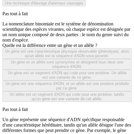
Une technique d'élevage d'animaux sauvages
Pas tout à fait
La nomenclature binomiale est le système de dénomination
scientifique des espèces vivantes, où chaque espèce est désignée par
un nom unique composé de deux parties : le nom du genre suivi du
nom d'espèce.
Quelle est la différence entre un gène et un allèle ?
Un gène est une caractéristique physique observable (phénotype), alors
qu'un allèle est la séquence d'ADN sous-jacente.
Un gène et un allèle sont synonymes et désignent tous deux une
séquence d'ADN.
Un gène est un segment d'ADN qui code pour une protéine. Un allèle
est une variante de ce gène.
Un gène est une séquence d'ADN, et un allèle est une protéine produite
par ce gène.
Un allèle est un segment d'ADN qui code pour une protéine, tandis
qu'un gène est une variante de cet allèle.
Pas tout à fait
Un gène représente une séquence d'ADN spécifique responsable
d'une caractéristique héréditaire, tandis qu'un allèle désigne l'une des
différentes formes que peut prendre ce gène. Par exemple, le gène