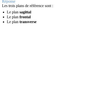
Réponse
Les trois plans de référence sont :
Le plan
sagittal
Le plan
frontal
Le plan
transverse
Question
Décrivez la
position anatomique
de référence.
Retourner la carte
Réponse
La personne est en position verticale, de face, les bras le long du cor
Question
Quelle est la définition d'une
cellule
et le nom de son étude ?
Retourner la carte
Réponse
Une
cellule
est l'unité fondamentale de toute matière vivante, le plus
Question
Nommez les
quatre grands types
de tissus du corps humain.
Retourner la carte
Réponse
Les quatre grands types de tissus du corps humain sont :
Le tissu
épithélial