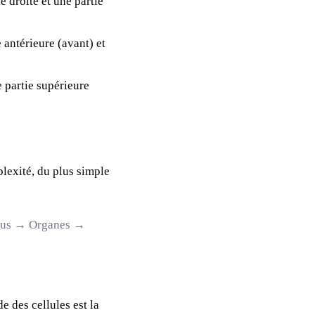
e droite et une partie
 antérieure (avant) et
 partie supérieure
lexité, du plus simple
issus → Organes →
e des cellules est la