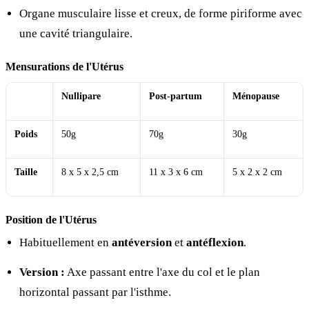
Organe musculaire lisse et creux, de forme piriforme avec
une cavité triangulaire.
Mensurations de l'Utérus
Nullipare
Post-partum
Ménopause
Poids
50g
70g
30g
Taille
8 x 5 x 2,5 cm
11 x 3 x 6 cm
5 x 2 x 2 cm
Position de l'Utérus
Habituellement en
antéversion
et
antéflexion
.
Version :
Axe passant entre l'axe du col et le plan
horizontal passant par l'isthme.