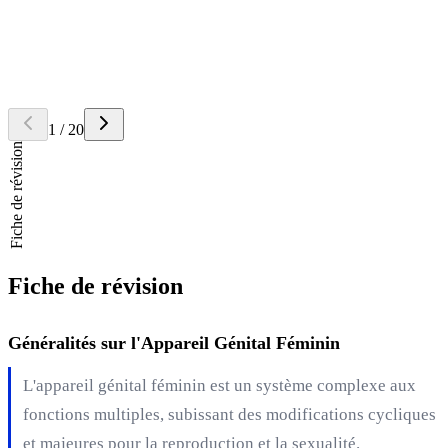
Question
Quels sont les
organes génitaux internes
de la femme?
Retourner la carte
Réponse
Les organes génitaux internes de la femme sont le vagin, l'utérus, les
ovaires et les trompes de Fallope.
1
/
20
Fiche de révision
Fiche de révision
Généralités sur l'Appareil Génital Féminin
L'appareil génital féminin est un système complexe aux
fonctions multiples, subissant des modifications cycliques
et majeures pour la reproduction et la sexualité.