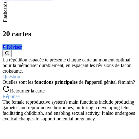
Flashcards
20 cartes
Réviser
La répétition espacée te présente chaque carte au moment optimal
pour la mémoriser durablement, en espaçant les révisions de façon
croissante.
Question
Quelles sont les
fonctions principales
de l'appareil génital féminin?
Retourner la carte
Réponse
The female reproductive system's main functions include producing
gametes and reproductive hormones, nurturing a developing fetus,
facilitating childbirth, and enabling sexual activity. It also undergoes
cyclical changes to support potential pregnancy.
Question
Quelle est la fonction des
glandes vestibulaires majeures
(Bartholin)?