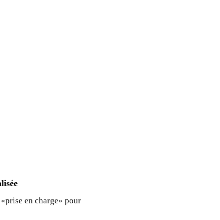
ticité et le changement.
de côté pour se focaliser sur les besoins et le vécu du bénéficiaire.
lisée
 «prise en charge» pour