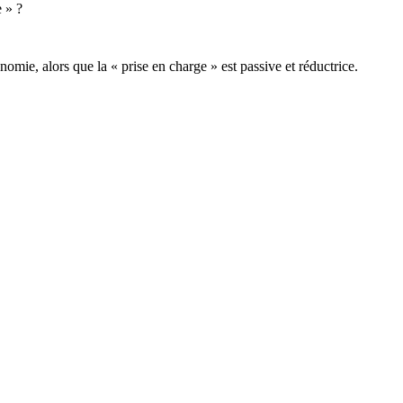
e » ?
ie, alors que la « prise en charge » est passive et réductrice.
ce de sa propre histoire et se distingue des autres.
ou d'un groupe.
on.