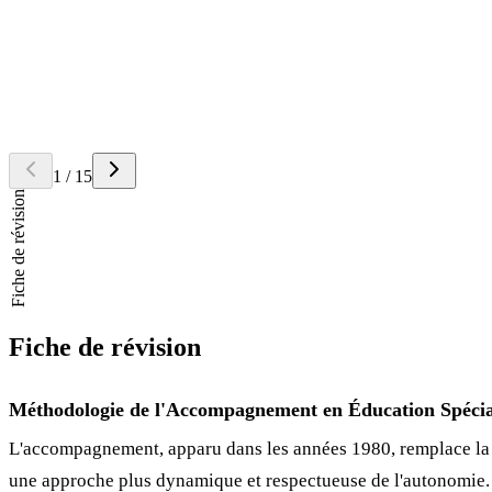
Retourner la carte
Réponse
C'est l'acceptation totale de l'autre sans jugement, favorisant l'authen
Question
Définissez la
centration sur la personne
.
Retourner la carte
Réponse
La centration sur la personne consiste à laisser ses propres croyances 
1
/
15
Fiche de révision
Fiche de révision
Méthodologie de l'Accompagnement en Éducation Spécia
L'accompagnement, apparu dans les années 1980, remplace la
une approche plus dynamique et respectueuse de l'autonomie.