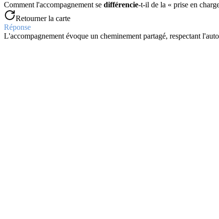
Comment l'accompagnement se
différencie
-t-il de la « prise en charg
Retourner la carte
Réponse
L'accompagnement évoque un cheminement partagé, respectant l'autonom
Question
Qu'est-ce que l'
individuation
?
Retourner la carte
Réponse
L'individuation est le processus par lequel un individu prend conscien
Question
Définissez l'
identité
.
Retourner la carte
Réponse
L'identité est le caractère permanent et fondamental d'une personne 
Question
Qu'est-ce que la
dialectique
?
Retourner la carte
Réponse
La dialectique est l'art de bien conduire un dialogue ou une discussi
Question
Comment définir l'
estime de soi
?
Retourner la carte