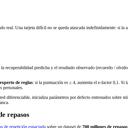
o real. Una tarjeta difícil no se queda atascada indefinidamente: si la a
la recuperabilidad predicha y el resultado observado (recuerdo / olvido
experto de reglas
: si la puntuación es ≥ 4, aumenta el e-factor 0,1. Si 
s personales.
ed diferenciable, inicializa parámetros por defecto entrenados sobre m
anca.
de repasos
os de repetición espaciada
sobre un dataset de
700 millones de repaso