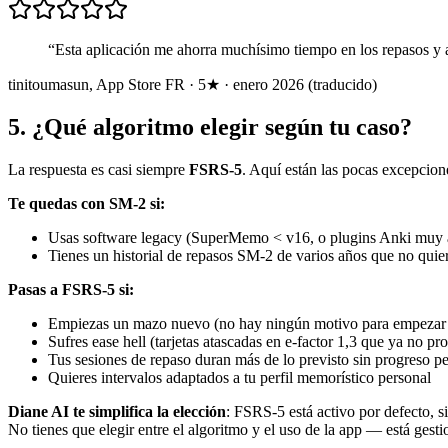
“
Esta aplicación me ahorra muchísimo tiempo en los repasos y ad
tinitoumasun
,
App Store FR · 5★ · enero 2026 (traducido)
5
.
¿Qué algoritmo elegir según tu caso?
La respuesta es casi siempre
FSRS-5
. Aquí están las pocas excepcione
Te quedas con SM-2 si:
Usas software legacy (SuperMemo < v16, o plugins Anki muy 
Tienes un historial de repasos SM-2 de varios años que no qui
Pasas a FSRS-5 si:
Empiezas un mazo nuevo (no hay ningún motivo para empezar
Sufres ease hell (tarjetas atascadas en e-factor 1,3 que ya no pr
Tus sesiones de repaso duran más de lo previsto sin progreso pe
Quieres intervalos adaptados a tu perfil memorístico personal
Diane AI te simplifica la elección
: FSRS-5 está activo por defecto, 
No tienes que elegir entre el algoritmo y el uso de la app — está gest