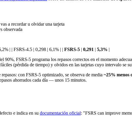
vas a recordar u olvidar una tarjeta
vs observada
16,2% | | FSRS-4.5 | 0,298 | 6,1% | |
FSRS-5
|
0,291
|
5,3%
|
o del 90%, FSRS-5 programa los repasos correctos en el momento adecu
fáciles (pérdida de tiempo) y olvidos en las tarjetas cuyo intervalo se s
de repasos: con FSRS-5 optimizado, se observa de media
~25% menos de
 repasos ahorrados cada día — unos 15 minutos.
efecto e indica en su
documentación oficial
: "FSRS can improve memor