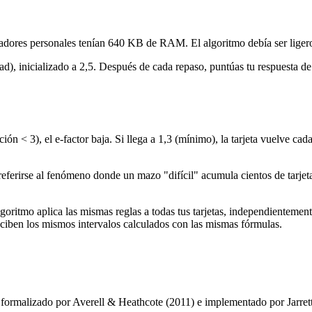
ores personales tenían 640 KB de RAM. El algoritmo debía ser ligero, c
dad), inicializado a 2,5. Después de cada repaso, puntúas tu respuesta de 0
ción < 3), el e-factor baja. Si llega a 1,3 (mínimo), la tarjeta vuelve ca
erirse al fenómeno donde un mazo "difícil" acumula cientos de tarjetas 
algoritmo aplica las mismas reglas a todas tus tarjetas, independienteme
reciben los mismos intervalos calculados con las mismas fórmulas.
), formalizado por Averell & Heathcote (2011) e implementado por Jarret