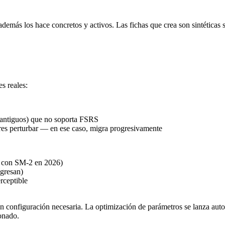
emás los hace concretos y activos. Las fichas que crea son sintéticas si
s reales:
antiguos) que no soporta FSRS
eres perturbar — en ese caso, migra progresivamente
 con SM-2 en 2026)
ogresan)
rceptible
sin configuración necesaria. La optimización de parámetros se lanza a
ionado.