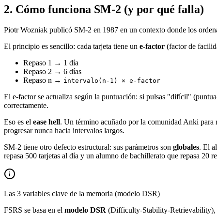
2
.
Cómo funciona SM-2 (y por qué falla)
Piotr Wozniak publicó SM-2 en 1987 en un contexto donde los ordenad
El principio es sencillo: cada tarjeta tiene un
e-factor
(factor de facili
Repaso 1 → 1 día
Repaso 2 → 6 días
Repaso n →
intervalo(n-1) × e-factor
El e-factor se actualiza según la puntuación: si pulsas "difícil" (puntua
correctamente.
Eso es el
ease hell
. Un término acuñado por la comunidad Anki para ref
progresar nunca hacia intervalos largos.
SM-2 tiene otro defecto estructural: sus parámetros son
globales
. El 
repasa 500 tarjetas al día y un alumno de bachillerato que repasa 20 
Las 3 variables clave de la memoria (modelo DSR)
FSRS se basa en el
modelo DSR
(Difficulty-Stability-Retrievability