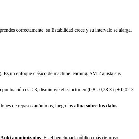
prendes correctamente, su Estabilidad crece y su intervalo se alarga.
). Es un enfoque clásico de machine learning. SM-2 ajusta sus
la puntuación es < 3, disminuye el e-factor en (0,8 - 0,28 × q + 0,02 ×
illones de repasos anónimos, luego los
afina sobre tus datos
s Anki anonimizados
. Es el benchmark público más riguroso