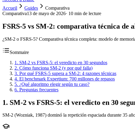
Accueil
Guides
Comparativa
Comparativa
13 de mayo de 2026
·
10 min de lecture
FSRS-5 vs SM-2: comparativa técnica de al
¿SM-2 o FSRS-5? Comparativa técnica completa: modelo de memoria, 
Sommaire
1
.
SM-2 vs FSRS-5: el veredicto en 30 segundos
2
.
Cómo funciona SM-2 (y por qué falla)
3
.
Por qué FSRS-5 supera a SM-2: 4 razones técnicas
4
.
El benchmark Expertium: 700 millones de repasos
5
.
¿Qué algoritmo elegir según tu caso?
6
.
Preguntas frecuentes
1
.
SM-2 vs FSRS-5: el veredicto en 30 seg
SM-2 (Wozniak, 1987) dominó la repetición espaciada durante 35 años