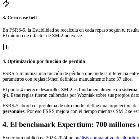
3. Cero ease hell
En FSRS-5, la Estabilidad se recalcula en cada repaso según tu resultad
El mínimo de e-factor de SM-2 no existe.
4. Optimización por función de pérdida
FSRS-5 minimiza una función de pérdida que mide la diferencia entre 
parámetros con reglas if/then definidas manualmente hace 37 años.
El punto 4 merece desarrollo. SM-2 es fundamentalmente un
sistema 
q²). Estas reglas fueron calibradas por Wozniak sobre sus propios dato
FSRS-5 aborda el problema de otro modo: define una arquitectura de r
personales
. Por eso FSRS mejora con el tiempo mientras SM-2 se est
4
.
El benchmark Expertium: 700 millones 
Expertium publicó en 2023-2024 un
análisis comparativo de algoritm