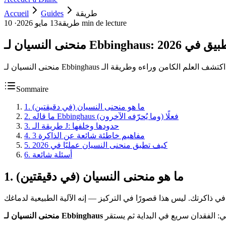
طريقة
Guides
Accueil
10 min de lecture
طريقة
13 مايو 2026
·
 الفهم والتطبيق في 2026
Sommaire
ما هو منحنى النسيان (في دقيقتين)
.
1
ما قاله Ebbinghaus فعلًا (وما يُحرّفه الآخرون)
.
2
طريقة الـ J: حدودها وخلفها
.
3
3 مفاهيم خاطئة شائعة عن الذاكرة
.
4
كيف تطبق منحنى النسيان عمليًا في 2026
.
5
أسئلة شائعة
.
6
ما هو منحنى النسيان (في دقيقتين)
.
1
منحنى النسيان لـ Ebbinghaus