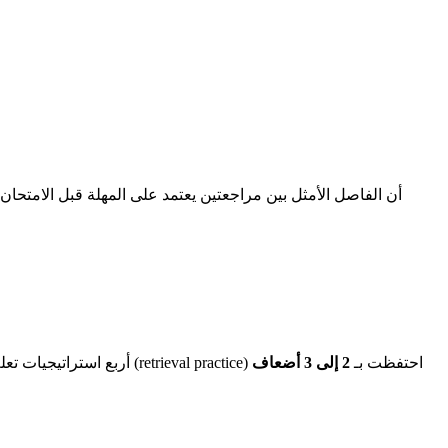
، قارن Karpicke و Roediger أربع استراتيجيات تعلم على قوائم أزواج من الكلمات. المجموعة التي اختبرت نفسها بنشاط (retrieval practice) احتفظت بـ
2 إلى 3 أضعاف