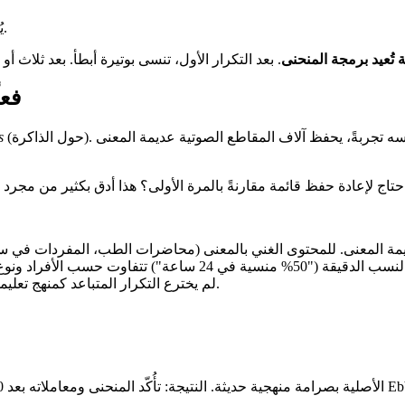
يُعاد ضبط المنحنى من الأعلى — وتتلطف الانحدار مع كل تكرار متباعد.
تُعيد برمجة المنحنى
ما قا
(حول الذاكرة). منهجيته كانت جذرية لعصره: استخدم نفسه تجربةً، يحفظ آلاف المقاطع الصوتية عديمة المعنى — "DAX"، "BUP"، "TIV"
s
خص مقاطع عديمة المعنى. للمحتوى الغني بالمعنى (محاضرات الطب، المفردات في
Ebbinghaus لم يخترع التكرار المتباعد كمنهج تعليمي — بل وصف الظاهرة. التطبيق العملي جاء لاحقًا.