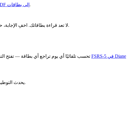
.
أداة تحويل PDF إلى بطاقات
لا تعد قراءة بطاقاتك. اخفِ الإجابة، حاول إنتاجها من الذاكرة، ثم اكشفها. إذا أخطأت، هذه معلومة قيّمة: تحتاج هذه البطاقة مراجعة أسبق. إذا نجحت بسهولة، يمكنها الانتظار أطول.
FSRS-5 في Diane
طريقة الـ J تعمل مع 50 بطاقة. مع 500 بطاقة، يصبح الجدول غير قابل للإدارة. FSRS-5 تحسب تلقائيًا أي يوم تراجع أي بطاقة — تفتح التطبيق، تُنجز مراجعات اليوم، تُغلق. اكتشف كيف يعمل
يحدث التوطيد الذاكري أساسًا أثناء النوم العميق. ليلة قصيرة بعد تعلم مكثف تمحو جزءًا من ما رمّزته للتو. ليست هذه توصية نمط حياة — بل علم أعصاب.