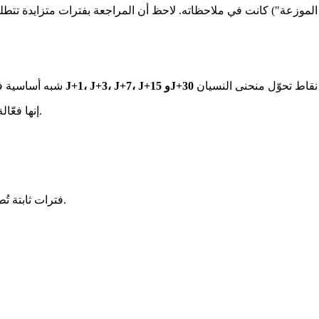
الموزعة") كانت في ملاحظاته. لاحظ أن المراجعة بفترات متزايدة تتطل
J+1، J+3، J+7، J+15 وJ+30
شبه أساسية في دراسات الطب. المبدأ: مراجعة المحاضرة عند
إنها فعّالة — وتتفوق على "المراجعة ليلة الامتحان". لكنها تعاني من قيود بنيوية.
فترات ثابتة تُطبّق بشكل متماثل على جميع بطاقاتك، بغض النظر عن مستوى إتقانك.