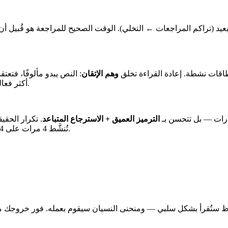
د (تراكم المراجعات ← التخلي). الوقت الصحيح للمراجعة هو قُبيل أن تنسى.
وهم الإتقان
: النص يبدو مألوفًا، فتعت
النظر (retrieval practice) أكثر فعالية بشكل منتظم من قراءة المحاضرة مجددًا.
رارات — بل تتحسن بـ
الترميز العميق + الاسترجاع المتباعد
تُنشَّط 4 مرات على 4 أسابيع تترسّخ بعمق. ليس حجم الجهد الذي يهم، بل توزيعه عبر الزمن.
 للحفظ ستُقرأ بشكل سلبي — ومنحنى النسيان سيقوم بعمله. فور خروجك 