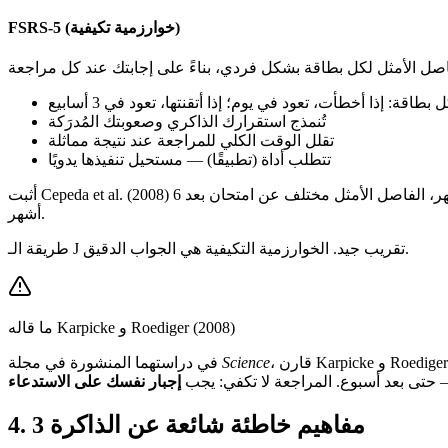
FSRS-5 (خوارزمية تكيفية)
طاقة: إذا أخطأت، تعود في يوم؛ إذا أتقنتها، تعود في 3 أسابيع
تُنمذج استقرارك الذاكري وصعوبتك المُدرَكة
تقلل الوقت الكلي للمراجعة عند نتيجة مماثلة
تتطلب أداة (تطبيقًا) — مستحيل تنفيذها يدويًا
أثبت Cepeda et al. (2008) أن الفاصل الأمثل بين مراجعتين يعتمد على المهلة قبل الامتحان المستهدف وصعوبة المحتوى — ليس على جدول ثابت. لامتحان بعد شهر، الفاصل الأمثل مختلف عن امتحان بعد 6
أشهر.
طريقة الـ J تقريب جيد. الخوارزمية التكيفية هي الجواب الدقيق.
ما قاله Karpicke و Roediger (2008)
Science
في دراستهما المنشورة في مجلة
 حتى بعد أسبوع. المراجعة لا تكفي: يجب
إجبار نفسك على الاستدعاء
3 مفاهيم خاطئة شائعة عن الذاكرة
.
4