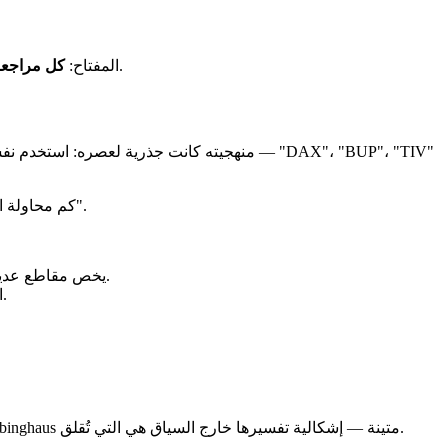
. بعد التكرار الأول، تنسى بوتيرة أبطأ. بعد ثلاث أو أربع مراجعات متباعدة جيدًا، تنتقل المعلومة إلى الذاكرة طويلة المدى.
المفتاح:
كل مراجعة 
): كم محاولة احتاج لإعادة حفظ قائمة مقارنةً بالمرة الأولى؟ هذا أدق بكثير من مجرد "هل تتذكر أم لا".
.
منحنى Ebbinghaus ي
النسب الدقيقة ("50% منسية في 24 ساعة") تتفاوت حسب الأفراد ونوع المحتوى ومستوى التعب. هي أوامر حجم، ليست قوانين كونية.
عام 2015، أعاد Murre و Dros إنتاج تجربة Ebbinghaus الأصلية بصرامة منهجية حديثة. النتيجة: تأُكّد المنحنى ومعاملاته بعد 130 عامًا. بيانات Ebbinghaus متينة — إشكالية تفسيرها خارج السياق هي التي تُقلق.