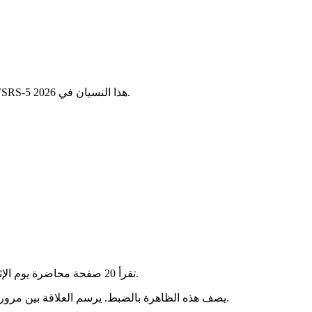
منحنى النسيان لـ Ebbinghaus يشرح لماذا تنسى 50% من المحاضرة خلال 24 ساعة. اكتشف العلم الكامن وراءه وطريقة الـ J وكيف يتجاوز FSRS-5 هذا النسيان في 2026.
تقرأ 20 صفحة محاضرة يوم الإثنين مساءً. صباح الثلاثاء، نسيت نصفها. الجمعة، لم يبقَ ربما سوى 20% في ذاكرتك. ليس هذا قصورًا في التركيز — إنه الآلية الطبيعية لدماغك.
يصف هذه الظاهرة بالضبط. يرسم العلاقة بين مرور الوقت وكمية المعلومات التي تحتفظ بها — بدون مراجعة. المنحنى أُسّي: الفقدان سريع في البداية ثم يستقر.