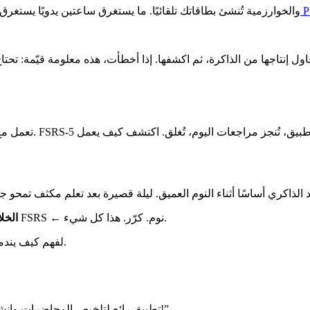
مع Diane AI، تستورد ملف PDF والخوارزمية تُنشئ بطاقاتك تلقائيًا. ما يستغرق ساعتين يدويًا يستغرق 3 دقائق. انظر كيف تعم
: محاضرة ← بطاقات في اليوم ذاته ← مراجعة نشطة مع FSRS ← نوم. كرّر. هذا كل شيء.
الخل
في مخطط مراجعة متكامل، راجع دليلنا المخصص.
لفهم كيف يند
”
Diane تطبيق رائع لتلخيص المحاضرات وإنشاء اختبارات ومواد صوتية وبطاقات تعلم! أنصح به بشدة!