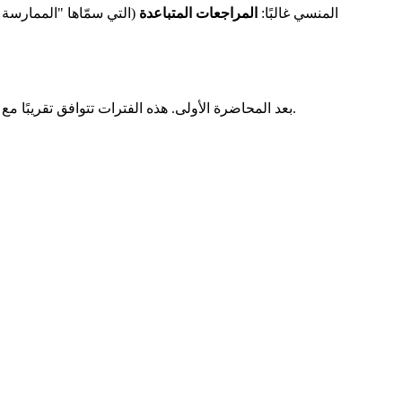
الاكتشاف الآخر لـ Ebbinghaus، المنسي غالبًا:
المراجعات المتباعدة
(التي سمّاها "الممارسة 
بعد المحاضرة الأولى. هذه الفترات تتوافق تقريبًا مع نقاط تحوّل منحنى النسيان.