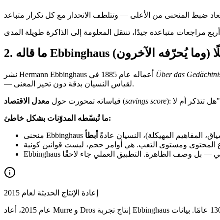
له Ebbinghaus فعلًا (وما يُحرّفه الآخرون)
.
2
Über das Gedächtni
نشر Hermann Ebbinghaus أعماله عام 1885 في
— لقياس النسيان بدقة دون تحيز المعنى.
savings score
(
قياساته تمحورت حول
معدل الاقتصاد
ما تُبسّطه المدوّنات بشكل خاطئ:
 سياق، المفاهيم المهيكلة)، النسيان عادةً
أبطأ
إعادة الإنتاج الحديثة لعام 2015